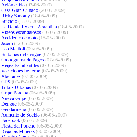
Avión caido
(02-06-2009)
Casa Gran Cuñado
(20-05-2009)
Ricky Sarkany
(18-05-2009)
Suicidio
(18-05-2009)
La Deuda Externa Argentina
(18-05-2009)
Videos escandalosos
(16-05-2009)
Accidente de moto
(15-05-2009)
Jasani
(12-05-2009)
Leo Mattioli
(09-05-2009)
Sintomas del dengue
(07-05-2009)
Cronograma de Pagos
(07-05-2009)
Viajes Estudiantiles
(07-05-2009)
Vacaciones Invierno
(07-05-2009)
Alacranes
(07-05-2009)
GPS
(07-05-2009)
Tribus Urbanas
(07-05-2009)
Gripe Porcina
(06-05-2009)
Nueva Gripe
(06-05-2009)
Dengue
(06-05-2009)
Gendarmeria
(06-05-2009)
Aumento de Sueldo
(06-05-2009)
Facebook
(06-05-2009)
Fiesta del Poncho
(06-05-2009)
Regalias Mineras
(06-05-2009)
Maestro Amor
(06-05-2009)