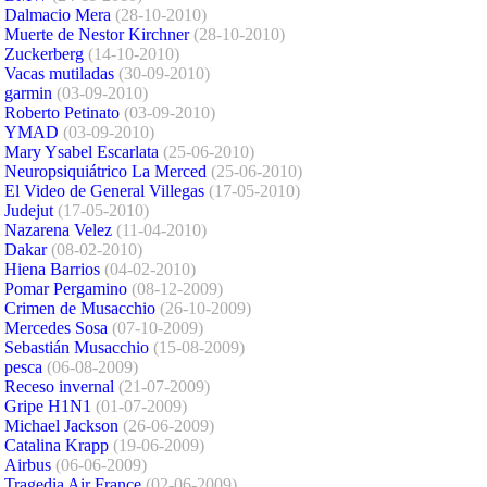
Dalmacio Mera
(28-10-2010)
Muerte de Nestor Kirchner
(28-10-2010)
Zuckerberg
(14-10-2010)
Vacas mutiladas
(30-09-2010)
garmin
(03-09-2010)
Roberto Petinato
(03-09-2010)
YMAD
(03-09-2010)
Mary Ysabel Escarlata
(25-06-2010)
Neuropsiquiátrico La Merced
(25-06-2010)
El Video de General Villegas
(17-05-2010)
Judejut
(17-05-2010)
Nazarena Velez
(11-04-2010)
Dakar
(08-02-2010)
Hiena Barrios
(04-02-2010)
Pomar Pergamino
(08-12-2009)
Crimen de Musacchio
(26-10-2009)
Mercedes Sosa
(07-10-2009)
Sebastián Musacchio
(15-08-2009)
pesca
(06-08-2009)
Receso invernal
(21-07-2009)
Gripe H1N1
(01-07-2009)
Michael Jackson
(26-06-2009)
Catalina Krapp
(19-06-2009)
Airbus
(06-06-2009)
Tragedia Air France
(02-06-2009)