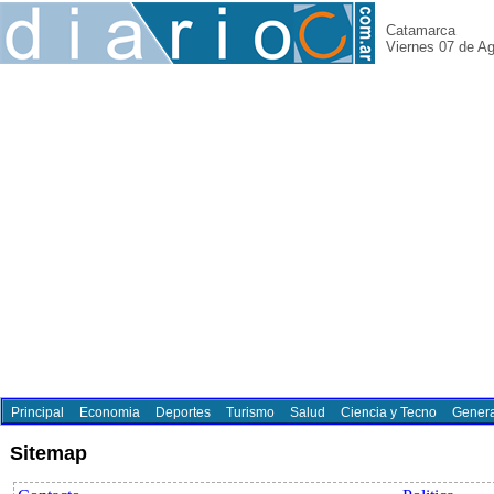
Catamarca
Viernes 07 de A
Principal
Economia
Deportes
Turismo
Salud
Ciencia y Tecno
Genera
Sitemap