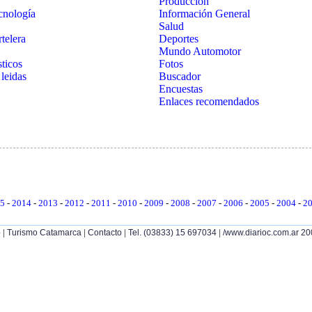
Producción
cnología
Información General
Salud
telera
Deportes
Mundo Automotor
sticos
Fotos
 leidas
Buscador
Encuestas
Enlaces recomendados
5
-
2014
-
2013
-
2012
-
2011
-
2010
-
2009
-
2008
-
2007
-
2006
-
2005
-
2004
-
20
|
|
|
|
p
Turismo Catamarca
Contacto
Tel. (03833) 15 697034
/www.diarioc.com.ar 2