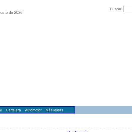
Buscar:
gosto de 2026
l
Cartelera
Automotor
Más leidas