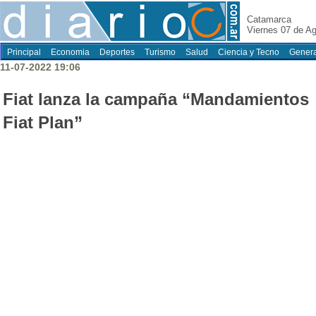
Catamarca
Viernes 07 de A
Principal
Economia
Deportes
Turismo
Salud
Ciencia y Tecno
Genera
11-07-2022 19:06
Fiat lanza la campaña “Mandamientos
Fiat Plan”