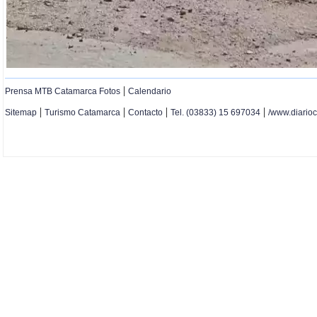
|
Prensa MTB Catamarca Fotos
Calendario
|
|
|
|
Sitemap
Turismo Catamarca
Contacto
Tel. (03833) 15 697034
/www.diario