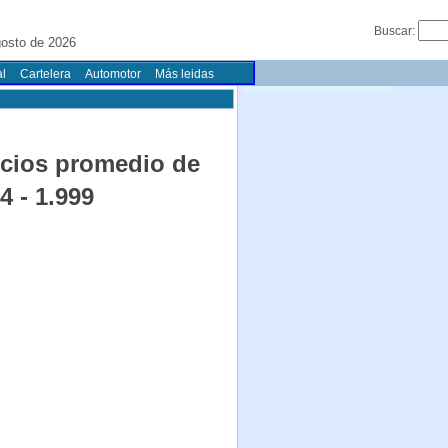
Buscar:
gosto de 2026
l
Cartelera
Automotor
Más leidas
recios promedio de
 - 1.999