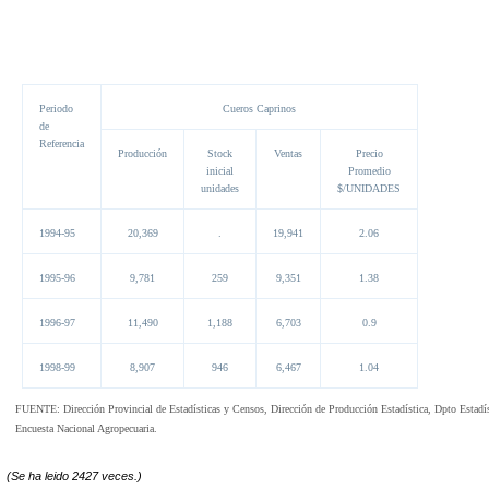
Periodo
Cueros Caprinos
de
Referencia
Producción
Stock
Ventas
Precio
inicial
Promedio
unidades
$/UNIDADES
1994-95
20,369
.
19,941
2.06
1995-96
9,781
259
9,351
1.38
1996-97
11,490
1,188
6,703
0.9
1998-99
8,907
946
6,467
1.04
FUENTE: Dirección Provincial de Estadísticas y Censos, Dirección de Producción Estadística, Dpto Estadí
Encuesta Nacional Agropecuaria.
(Se ha leido 2427 veces.)