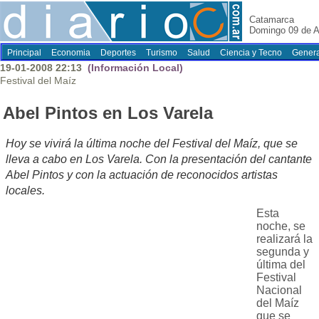
Catamarca
Domingo 09 de A
Principal
Economia
Deportes
Turismo
Salud
Ciencia y Tecno
Genera
19-01-2008 22:13
(Información Local)
Festival del Maíz
Abel Pintos en Los Varela
Hoy se vivirá la última noche del Festival del Maíz, que se
lleva a cabo en Los Varela. Con la presentación del cantante
Abel Pintos y con la actuación de reconocidos artistas
locales.
Esta
noche, se
realizará la
segunda y
última del
Festival
Nacional
del Maíz
que se