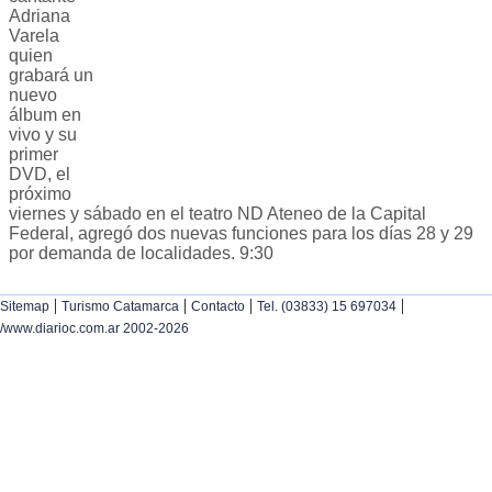
Adriana
Varela
quien
grabará un
nuevo
álbum en
vivo y su
primer
DVD, el
próximo
viernes y sábado en el teatro ND Ateneo de la Capital
Federal, agregó dos nuevas funciones para los días 28 y 29
por demanda de localidades. 9:30
|
|
|
|
Sitemap
Turismo Catamarca
Contacto
Tel. (03833) 15 697034
/www.diarioc.com.ar 2002-2026