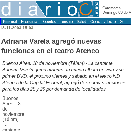
Catamarca
Domingo 09 de A
Principal
Economia
Deportes
Turismo
Salud
Ciencia y Tecno
Genera
18-11-2003 15:03
Adriana Varela agregó nuevas
funciones en el teatro Ateneo
Buenos Aires, 18 de noviembre (Télam).- La cantante
Adriana Varela quien grabará un nuevo álbum en vivo y su
primer DVD, el próximo viernes y sábado en el teatro ND
Ateneo de la Capital Federal, agregó dos nuevas funciones
para los días 28 y 29 por demanda de localidades.
Buenos
Aires, 18
de
noviembre
(Télam).-
La
cantante