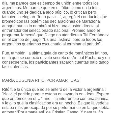
día, me parece que es tiempo de unión entre todos los
argentinos. Me parece que en el fútbol como en la tele,
cuando uno se dedica a algo público, lo critican pero
también lo elogian. Todo pasa…”, agregó el conductor, que
bromeó con las polémicas declaraciones de Maradona
aunque nunca lo nombró ni hizo una alusión directa al
entrenador del seleccionado nacional. Promediando el
programa, lamentó que Diego no atendiera a Tití Fernández
en el campo de juego: “Es una lástima, porque todos los
argentinos queríamos escucharlo al terminar el partido”.
Fue, también, la última gala de canto de románticos latinos,
en la que se conoció el voto secreto de Aníbal Pachano y en
consecuencia, los participantes sacaron cuentas palpitando
las sentencias.
MARÍA EUGENIA RITÓ: POR AMARTE ASÍ
Ritó fue la única que no se enteró de la victoria argentina :
“No ví el partido porque estaba ensayando en Ideas. Espero
que entremos en el…” Tinelli la interrumpió con una sonrisa
y le dijo que la clasificación era un hecho. Es que la vedette
estaba más preocupada por su performance en la que debía
entonar “Por amarte así” de Cristian Castro. Y para tal fin,