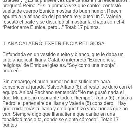
ustedes”. “¿Es la primera vez que cantás en un escenario?”,
preguntó Reina. “Es la primera vez que canto”, contestó
suelta de cuerpo Eunice mostrando buen humor. Reech
apuntó a la afinación del partenaire y puso un 5. Valeria
rescató el baile y se disculpó al mostrar la chapa con el 4:
“Perdoname Eunice, pero…” Total: 17 puntos.
ILIANA CALABRÓ: EXPERIENCIA RELIGIOSA
Enfundada en un vestido suelto y blanco, que le daba un
tinte angelical, Iliana Calabró interpretó “Experiencia
religiosa” de Enrique Iglesias. “Soy como una monja”,
bromeó.
Sin embargo, el buen humor no fue suficiente para
convencer al jurado. Salvo Alfano (8), el resto fue duro con el
equipo. Aníbal Pachano sentenció: “No me gustó nada el
dúo. Me pareció disonante todo el tiempo”. Reina (6) criticó a
Pedro, el partenaire de Iliana y Valeria (5) consideró: "Hay
que cuidar más a Iliana y creo que hizo variaciones que no
van. Siempre digo que Iliana tiene que cantar en una
tonalidad más alta, donde se sienta cómoda". Total: 17
puntos