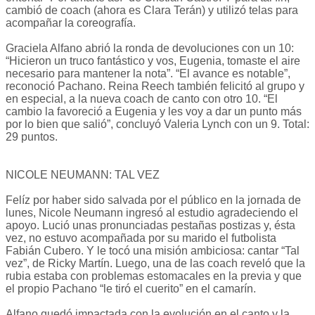
cambió de coach (ahora es Clara Terán) y utilizó telas para
acompañar la coreografía.
Graciela Alfano abrió la ronda de devoluciones con un 10:
“Hicieron un truco fantástico y vos, Eugenia, tomaste el aire
necesario para mantener la nota”. “El avance es notable”,
reconoció Pachano. Reina Reech también felicitó al grupo y
en especial, a la nueva coach de canto con otro 10. “El
cambio la favoreció a Eugenia y les voy a dar un punto más
por lo bien que salió”, concluyó Valeria Lynch con un 9. Total:
29 puntos.
NICOLE NEUMANN: TAL VEZ
Felíz por haber sido salvada por el público en la jornada de
lunes, Nicole Neumann ingresó al estudio agradeciendo el
apoyo. Lució unas pronunciadas pestañas postizas y, ésta
vez, no estuvo acompañada por su marido el futbolista
Fabián Cubero. Y le tocó una misión ambiciosa: cantar “Tal
vez”, de Ricky Martín. Luego, una de las coach reveló que la
rubia estaba con problemas estomacales en la previa y que
el propio Pachano “le tiró el cuerito” en el camarín.
Alfano quedó impactada con la evolución en el canto y la