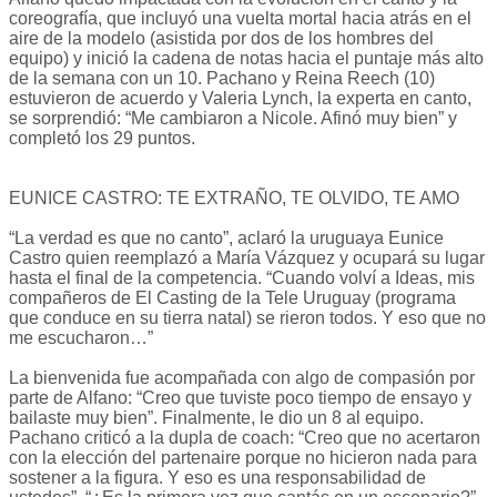
coreografía, que incluyó una vuelta mortal hacia atrás en el
aire de la modelo (asistida por dos de los hombres del
equipo) y inició la cadena de notas hacia el puntaje más alto
de la semana con un 10. Pachano y Reina Reech (10)
estuvieron de acuerdo y Valeria Lynch, la experta en canto,
se sorprendió: “Me cambiaron a Nicole. Afinó muy bien” y
completó los 29 puntos.
EUNICE CASTRO: TE EXTRAÑO, TE OLVIDO, TE AMO
“La verdad es que no canto”, aclaró la uruguaya Eunice
Castro quien reemplazó a María Vázquez y ocupará su lugar
hasta el final de la competencia. “Cuando volví a Ideas, mis
compañeros de El Casting de la Tele Uruguay (programa
que conduce en su tierra natal) se rieron todos. Y eso que no
me escucharon…”
La bienvenida fue acompañada con algo de compasión por
parte de Alfano: “Creo que tuviste poco tiempo de ensayo y
bailaste muy bien”. Finalmente, le dio un 8 al equipo.
Pachano criticó a la dupla de coach: “Creo que no acertaron
con la elección del partenaire porque no hicieron nada para
sostener a la figura. Y eso es una responsabilidad de