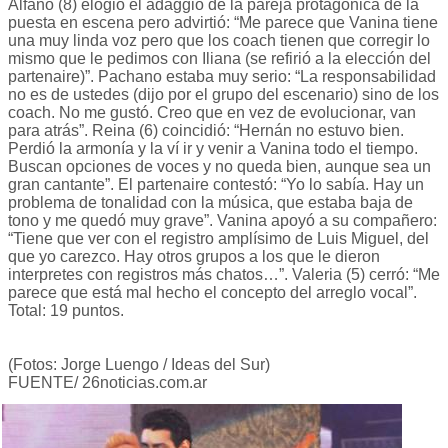
Alfano (8) elogió el adaggio de la pareja protagónica de la
puesta en escena pero advirtió: “Me parece que Vanina tiene
una muy linda voz pero que los coach tienen que corregir lo
mismo que le pedimos con Iliana (se refirió a la elección del
partenaire)”. Pachano estaba muy serio: “La responsabilidad
no es de ustedes (dijo por el grupo del escenario) sino de los
coach. No me gustó. Creo que en vez de evolucionar, van
para atrás”. Reina (6) coincidió: “Hernán no estuvo bien.
Perdió la armonía y la ví ir y venir a Vanina todo el tiempo.
Buscan opciones de voces y no queda bien, aunque sea un
gran cantante”. El partenaire contestó: “Yo lo sabía. Hay un
problema de tonalidad con la música, que estaba baja de
tono y me quedó muy grave”. Vanina apoyó a su compañero:
“Tiene que ver con el registro amplísimo de Luis Miguel, del
que yo carezco. Hay otros grupos a los que le dieron
interpretes con registros más chatos…”. Valeria (5) cerró: “Me
parece que está mal hecho el concepto del arreglo vocal”.
Total: 19 puntos.
(Fotos: Jorge Luengo / Ideas del Sur)
FUENTE/ 26noticias.com.ar