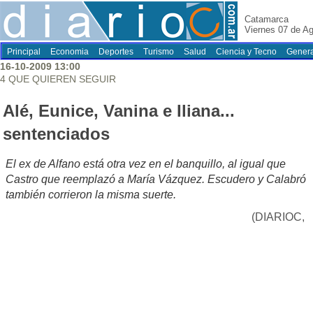
Catamarca
Viernes 07 de A
Principal
Economia
Deportes
Turismo
Salud
Ciencia y Tecno
Genera
16-10-2009 13:00
4 QUE QUIEREN SEGUIR
Alé, Eunice, Vanina e Iliana...
sentenciados
El ex de Alfano está otra vez en el banquillo, al igual que
Castro que reemplazó a María Vázquez. Escudero y Calabró
también corrieron la misma suerte.
(DIARIOC,