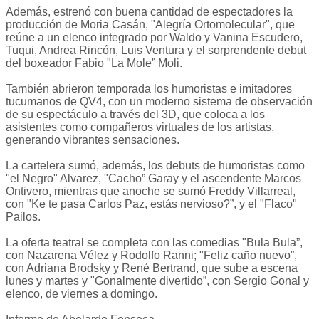
Además, estrenó con buena cantidad de espectadores la
producción de Moria Casán, "Alegría Ortomolecular", que
reúne a un elenco integrado por Waldo y Vanina Escudero,
Tuqui, Andrea Rincón, Luis Ventura y el sorprendente debut
del boxeador Fabio "La Mole” Moli.
También abrieron temporada los humoristas e imitadores
tucumanos de QV4, con un moderno sistema de observación
de su espectáculo a través del 3D, que coloca a los
asistentes como compañeros virtuales de los artistas,
generando vibrantes sensaciones.
La cartelera sumó, además, los debuts de humoristas como
"el Negro" Alvarez, "Cacho” Garay y el ascendente Marcos
Ontivero, mientras que anoche se sumó Freddy Villarreal,
con "Ke te pasa Carlos Paz, estás nervioso?”, y el "Flaco"
Pailos.
La oferta teatral se completa con las comedias "Bula Bula”,
con Nazarena Vélez y Rodolfo Ranni; "Feliz caño nuevo”,
con Adriana Brodsky y René Bertrand, que sube a escena
lunes y martes y "Gonalmente divertido”, con Sergio Gonal y
elenco, de viernes a domingo.