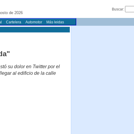
Buscar:
osto de 2026
l
Cartelera
Automotor
Más leidas
da"
tó su dolor en Twitter por el
egar al edificio de la calle