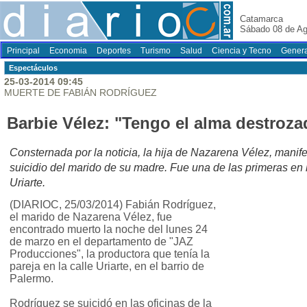
Catamarca
Sábado 08 de Ag
Principal
Economia
Deportes
Turismo
Salud
Ciencia y Tecno
Genera
Espectáculos
25-03-2014 09:45
MUERTE DE FABIÁN RODRÍGUEZ
Barbie Vélez: "Tengo el alma destroza
Consternada por la noticia, la hija de Nazarena Vélez, manifes
suicidio del marido de su madre. Fue una de las primeras en ll
Uriarte.
(DIARIOC, 25/03/2014) Fabián Rodríguez,
el marido de Nazarena Vélez, fue
encontrado muerto la noche del lunes 24
de marzo en el departamento de "JAZ
Producciones", la productora que tenía la
pareja en la calle Uriarte, en el barrio de
Palermo.
Rodríguez se suicidó en las oficinas de la