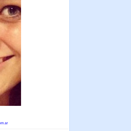
om.ar