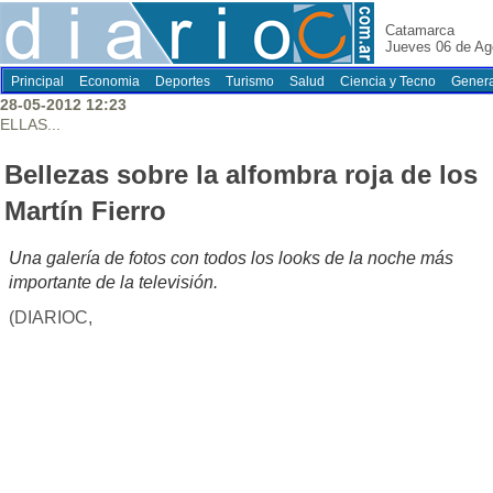
Catamarca
Jueves 06 de Ag
Principal
Economia
Deportes
Turismo
Salud
Ciencia y Tecno
Genera
28-05-2012 12:23
ELLAS...
Bellezas sobre la alfombra roja de los
Martín Fierro
Una galería de fotos con todos los looks de la noche más
importante de la televisión.
(DIARIOC,