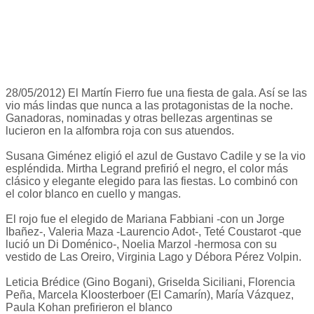
28/05/2012) El Martín Fierro fue una fiesta de gala. Así se las
vio más lindas que nunca a las protagonistas de la noche.
Ganadoras, nominadas y otras bellezas argentinas se
lucieron en la alfombra roja con sus atuendos.
Susana Giménez eligió el azul de Gustavo Cadile y se la vio
espléndida. Mirtha Legrand prefirió el negro, el color más
clásico y elegante elegido para las fiestas. Lo combinó con
el color blanco en cuello y mangas.
El rojo fue el elegido de Mariana Fabbiani -con un Jorge
Ibañez-, Valeria Maza -Laurencio Adot-, Teté Coustarot -que
lució un Di Doménico-, Noelia Marzol -hermosa con su
vestido de Las Oreiro, Virginia Lago y Débora Pérez Volpin.
Leticia Brédice (Gino Bogani), Griselda Siciliani, Florencia
Peña, Marcela Kloosterboer (El Camarín), María Vázquez,
Paula Kohan prefirieron el blanco