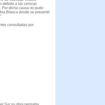
 debido a las cenizas
. Por dicha causa no pudo
ahía Blanca donde se presentó
”.
tes consultadas por
el Sur su obra pensaba