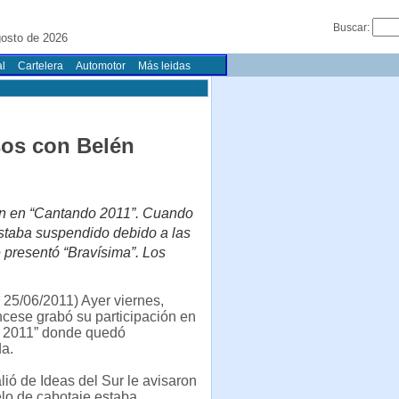
Buscar:
osto de 2026
l
Cartelera
Automotor
Más leidas
sos con Belén
ión en “Cantando 2011”. Cuando
estaba suspendido debido a las
 presentó “Bravísima”. Los
25/06/2011) Ayer viernes,
cese grabó su participación en
 2011” donde quedó
a.
ió de Ideas del Sur le avisaron
lo de cabotaje estaba