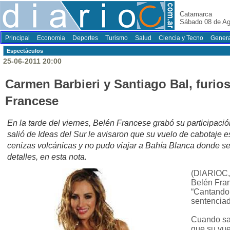
Catamarca
Sábado 08 de Ag
Principal
Economia
Deportes
Turismo
Salud
Ciencia y Tecno
Genera
Espectáculos
25-06-2011 20:00
Carmen Barbieri y Santiago Bal, furio
Francese
En la tarde del viernes, Belén Francese grabó su participac
salió de Ideas del Sur le avisaron que su vuelo de cabotaje 
cenizas volcánicas y no pudo viajar a Bahía Blanca donde se
detalles, en esta nota.
(DIARIOC, 
Belén Fran
“Cantando
sentenciad
Cuando sal
que su vue