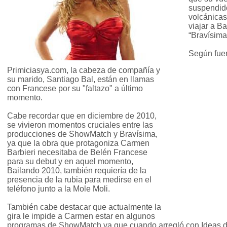
suspendido
volcánicas
viajar a B
“Bravísima
Según fuen
Primiciasya.com, la cabeza de compañía y
su marido, Santiago Bal, están en llamas
con Francese por su "faltazo" a último
momento.
Cabe recordar que en diciembre de 2010,
se vivieron momentos cruciales entre las
producciones de ShowMatch y Bravísima,
ya que la obra que protagoniza Carmen
Barbieri necesitaba de Belén Francese
para su debut y en aquel momento,
Bailando 2010, también requiería de la
presencia de la rubia para medirse en el
teléfono junto a la Mole Moli.
También cabe destacar que actualmente la
gira le impide a Carmen estar en algunos
programas de ShowMatch ya que cuando arregló con Ideas d