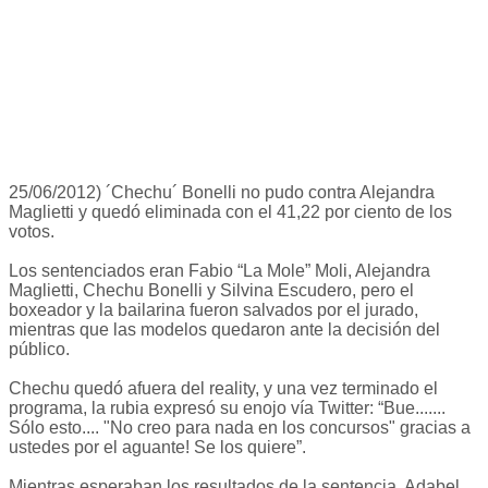
25/06/2012) ´Chechu´ Bonelli no pudo contra Alejandra
Maglietti y quedó eliminada con el 41,22 por ciento de los
votos.
Los sentenciados eran Fabio “La Mole” Moli, Alejandra
Maglietti, Chechu Bonelli y Silvina Escudero, pero el
boxeador y la bailarina fueron salvados por el jurado,
mientras que las modelos quedaron ante la decisión del
público.
Chechu quedó afuera del reality, y una vez terminado el
programa, la rubia expresó su enojo vía Twitter: “Bue.......
Sólo esto.... "No creo para nada en los concursos" gracias a
ustedes por el aguante! Se los quiere”.
Mientras esperaban los resultados de la sentencia, Adabel