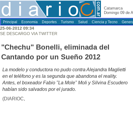
Catamarca
Domingo 09 de A
Principal
Economia
Deportes
Turismo
Salud
Ciencia y Tecno
Genera
25-06-2012 09:34
SE DESCARGO VIA TWITTER
"Chechu" Bonelli, eliminada del
Cantando por un Sueño 2012
La modelo y conductora no pudo contra Alejandra Maglietti
en el teléfono y es la segunda que abandona el reality.
Antes, el boxeador Fabio "La Mole" Moli y Silvina Escudero
habían sido salvados por el jurado.
(DIARIOC,