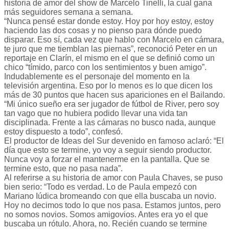
historia de amor del show de Marcelo Tinelli, la cual gana
más seguidores semana a semana.
“Nunca pensé estar donde estoy. Hoy por hoy estoy, estoy
haciendo las dos cosas y no pienso para dónde puedo
disparar. Eso sí, cada vez que hablo con Marcelo en cámara,
te juro que me tiemblan las piernas”, reconoció Peter en un
reportaje en Clarín, el mismo en el que se definió como un
chico “tímido, parco con los sentimientos y buen amigo”.
Indudablemente es el personaje del momento en la
televisión argentina. Eso por lo menos es lo que dicen los
más de 30 puntos que hacen sus apariciones en el Bailando.
“Mi único sueño era ser jugador de fútbol de River, pero soy
tan vago que no hubiera podido llevar una vida tan
disciplinada. Frente a las cámaras no busco nada, aunque
estoy dispuesto a todo”, confesó.
El productor de Ideas del Sur devenido en famoso aclaró: “El
día que esto se termine, yo voy a seguir siendo productor.
Nunca voy a forzar el mantenerme en la pantalla. Que se
termine esto, que no pasa nada”.
Al referirse a su historia de amor con Paula Chaves, se puso
bien serio: “Todo es verdad. Lo de Paula empezó con
Mariano Iúdica bromeando con que ella buscaba un novio.
Hoy no decimos todo lo que nos pasa. Estamos juntos, pero
no somos novios. Somos amigovios. Antes era yo el que
buscaba un rótulo. Ahora, no. Recién cuando se termine