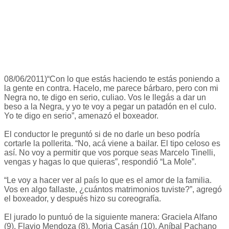
08/06/2011)“Con lo que estás haciendo te estás poniendo a
la gente en contra. Hacelo, me parece bárbaro, pero con mi
Negra no, te digo en serio, culiao. Vos le llegás a dar un
beso a la Negra, y yo te voy a pegar un patadón en el culo.
Yo te digo en serio”, amenazó el boxeador.
El conductor le preguntó si de no darle un beso podría
cortarle la pollerita. “No, acá viene a bailar. El tipo celoso es
así. No voy a permitir que vos porque seas Marcelo Tinelli,
vengas y hagas lo que quieras”, respondió “La Mole”.
“Le voy a hacer ver al país lo que es el amor de la familia.
Vos en algo fallaste, ¿cuántos matrimonios tuviste?”, agregó
el boxeador, y después hizo su coreografía.
El jurado lo puntuó de la siguiente manera: Graciela Alfano
(9), Flavio Mendoza (8), Moria Casán (10), Aníbal Pachano