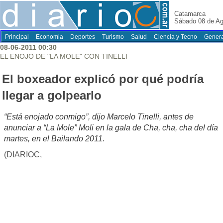
Catamarca
Sábado 08 de Ag
Principal
Economia
Deportes
Turismo
Salud
Ciencia y Tecno
Genera
08-06-2011 00:30
EL ENOJO DE "LA MOLE" CON TINELLI
El boxeador explicó por qué podría
llegar a golpearlo
“Está enojado conmigo”, dijo Marcelo Tinelli, antes de
anunciar a “La Mole” Moli en la gala de Cha, cha, cha del día
martes, en el Bailando 2011.
(DIARIOC,