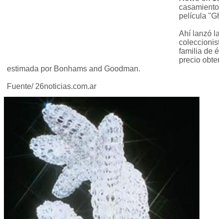
casamiento 
película "G
Ahí lanzó l
coleccionist
familia de 
precio obten
estimada por Bonhams and Goodman.
Fuente/ 26noticias.com.ar