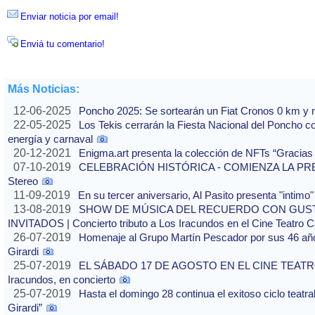
Enviar noticia por email!
Enviá tu comentario!
Más Noticias:
12-06-2025
Poncho 2025: Se sortearán un Fiat Cronos 0 km y n
22-05-2025
Los Tekis cerrarán la Fiesta Nacional del Poncho 
energía y carnaval
20-12-2021
Enigma.art presenta la colección de NFTs “Gracias
07-10-2019
CELEBRACIÓN HISTÓRICA - COMIENZA LA PREVE
Stereo
11-09-2019
En su tercer aniversario, Al Pasito presenta "intim
13-08-2019
SHOW DE MÚSICA DEL RECUERDO CON GUS
INVITADOS | Concierto tributo a Los Iracundos en el Cine Teatro 
26-07-2019
Homenaje al Grupo Martín Pescador por sus 46 años
Girardi
25-07-2019
EL SÁBADO 17 DE AGOSTO EN EL CINE TEATRO 
Iracundos, en concierto
25-07-2019
Hasta el domingo 28 continua el exitoso ciclo teatra
Girardi”