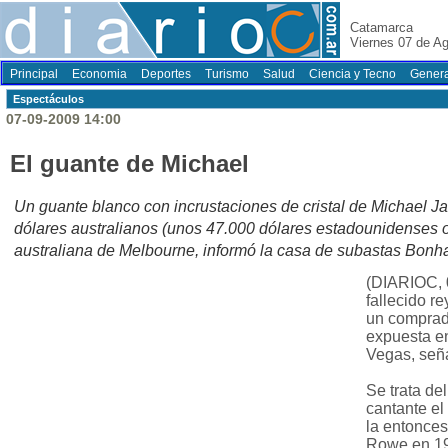
Catamarca
Viernes 07 de A
Principal
Economia
Deportes
Turismo
Salud
Ciencia y Tecno
Genera
Espectáculos
07-09-2009 14:00
El guante de Michael
Un guante blanco con incrustaciones de cristal de Michael J
dólares australianos (unos 47.000 dólares estadounidenses o
australiana de Melbourne, informó la casa de subastas Bo
(DIARIOC, 
fallecido r
un comprad
expuesta e
Vegas, señ
Se trata de
cantante el
la entonce
Rowe en 19