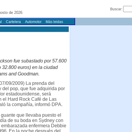
Buscar:
gosto de 2026
l
Cartelera
Automotor
Más leidas
ackson fue subastado por 57.600
 32.800 euros) en la ciudad
nhams and Goodman.
07/09/2009) La prenda del
ey del pop, que fue adquirida por
or estadounidense, será
n el Hard Rock Café de Las
aló la compañía, informó DPA.
l guante que llevaba puesto el
 día de su boda en Sydney con
s embarazada enfermera Debbie
96. En la noche después del