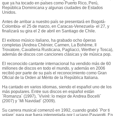
que ya ha tocado en países como Puerto Rico, Perú,
República Dominicana y algunas ciudades de Estados
Unidos.
Antes de arribar a nuestro país se presentará en Bogotá-
Colombia- el 25 de marzo, en Caracas-Venezuela- el 27, y
finalizará su gira el 2 de abril en Santiago de Chile.
El exitoso músico italiano, ha grabado ocho óperas
completas (Andrea Chénier, Carmen, La Bohème, Il
Trovatore, Cavalleria Rusticana, Pagliacci, Werther y Tosca),
además de discos con canciones clásicas y de música pop.
El reconocido cantante internacional ha vendido más de 60
millones de discos en todo el mundo, y además en 2006
recibió por parte de su país el reconocimiento como Gran
Oficial de la Orden al Mérito de la República Italiana.
Ha cantado en varios idiomas, siendo el español uno de los
más populares. Entre sus discos en español están
´Romanza´ (1997), ´Viviré: lo mejor de Andrea Bocelli´
(2007) y ´Mi Navidad´ (2009).
Su carrera musical comenzó en 1992, cuando grabó ´Por ti
volare´ para que fuera interpretada por Luciano Pavarotti. En