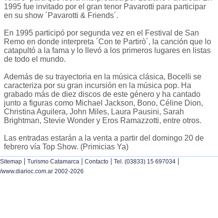
1995 fue invitado por el gran tenor Pavarotti para participar
en su show ´Pavarotti & Friends´.
En 1995 participó por segunda vez en el Festival de San
Remo en donde interpreta ´Con te Partirò´, la canción que lo
catapultó a la fama y lo llevó a los primeros lugares en listas
de todo el mundo.
Además de su trayectoria en la música clásica, Bocelli se
caracteriza por su gran incursión en la música pop. Ha
grabado más de diez discos de este género y ha cantado
junto a figuras como Michael Jackson, Bono, Céline Dion,
Christina Aguilera, John Miles, Laura Pausini, Sarah
Brightman, Stevie Wonder y Eros Ramazzotti, entre otros.
Las entradas estarán a la venta a partir del domingo 20 de
febrero vía Top Show. (Primicias Ya)
|
|
|
|
Sitemap
Turismo Catamarca
Contacto
Tel. (03833) 15 697034
/www.diarioc.com.ar 2002-2026