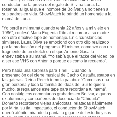
conductor fue la previa del regalo de Silvina Luna. La
rosarina, al igual que el hombre de Bolívar, ya no tienen a
sus padres en vida. ShowMatch le brindó un homenaje a la
mamá de Luna.
“Yo perdí a mi mamá cuando tenía 22 años y a mi viejo en
1986”, confesó María Eugenia Ritó al recordar a su madre
con otro emotivo tape de homenaje. En circunstancias
similares, Laura Oliva se emocionó con otro clip realizado
por la producción del programa. El mismo, comenzó con un
fragmento de un sketch en el que Antonio Gasalla
entrevistaba a su mamá. “Yo sabía que el tacke del video iba
a ser ese VHS con Antonio porque es como la recuerdo”.
Pero había una sorpresa para Tinelli. Cuando la
presentación del cierre musical de Cacho Castaña estaba en
las gateras, Reina Reech tomó la palabra: “Como sos una
gran persona y toda la familia de Ideas del Sur te quiere
mucho, te regalamos este tape para recordar a tu mamá”.
Con nostálgicos comentarios grabados en Bolívar, algunos
ex alumnos y compañeros de docencia de “Chiquita”
Domeño recordaron viejas anécdotas, relatadas hábilmente
por Mirta, su tía. Impactado, el conductor de ShowMatch
quedó atónito mirando la pantalla gigante del estudio y sus