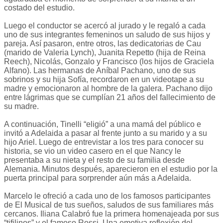
costado del estudio.
Luego el conductor se acercó al jurado y le regaló a cada
uno de sus integrantes femeninos un saludo de sus hijos y
pareja. Así pasaron, entre otros, las dedicatorias de Cau
(marido de Valeria Lynch), Juanita Repetto (hija de Reina
Reech), Nicolás, Gonzalo y Francisco (los hijos de Graciela
Alfano). Las hermanas de Aníbal Pachano, uno de sus
sobrinos y su hija Sofía, recordaron en un videotape a su
madre y emocionaron al hombre de la galera. Pachano dijo
entre lágrimas que se cumplían 21 años del fallecimiento de
su madre.
A continuación, Tinelli “eligió” a una mamá del público e
invitó a Adelaida a pasar al frente junto a su marido y a su
hijo Ariel. Luego de entrevistar a los tres para conocer su
historia, se vio un video casero en el que Nancy le
presentaba a su nieta y el resto de su familia desde
Alemania. Minutos después, aparecieron en el estudio por la
puerta principal para sorprender aún más a Adelaida.
Marcelo le ofreció a cada uno de los famosos participantes
de El Musical de tus sueños, saludos de sus familiares más
cercanos. Iliana Calabró fue la primera homenajeada por sus
“tifilinos” y el famoso Rossi. Una emotiva reflexión del