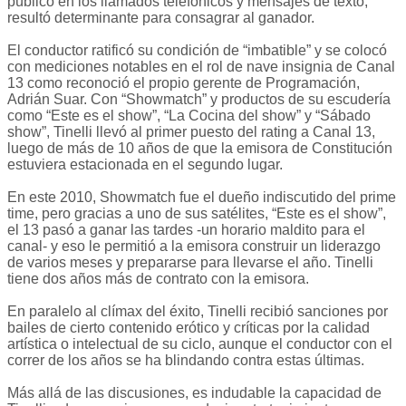
público en los llamados telefónicos y mensajes de texto,
resultó determinante para consagrar al ganador.
El conductor ratificó su condición de “imbatible” y se colocó
con mediciones notables en el rol de nave insignia de Canal
13 como reconoció el propio gerente de Programación,
Adrián Suar. Con “Showmatch” y productos de su escudería
como “Este es el show”, “La Cocina del show” y “Sábado
show”, Tinelli llevó al primer puesto del rating a Canal 13,
luego de más de 10 años de que la emisora de Constitución
estuviera estacionada en el segundo lugar.
En este 2010, Showmatch fue el dueño indiscutido del prime
time, pero gracias a uno de sus satélites, “Este es el show”,
el 13 pasó a ganar las tardes -un horario maldito para el
canal- y eso le permitió a la emisora construir un liderazgo
de varios meses y prepararse para llevarse el año. Tinelli
tiene dos años más de contrato con la emisora.
En paralelo al clímax del éxito, Tinelli recibió sanciones por
bailes de cierto contenido erótico y críticas por la calidad
artística o intelectual de su ciclo, aunque el conductor con el
correr de los años se ha blindando contra estas últimas.
Más allá de las discusiones, es indudable la capacidad de