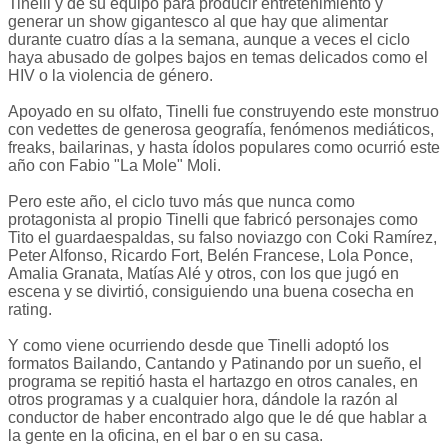
Tinelli y de su equipo para producir entretenimiento y
generar un show gigantesco al que hay que alimentar
durante cuatro días a la semana, aunque a veces el ciclo
haya abusado de golpes bajos en temas delicados como el
HIV o la violencia de género.
Apoyado en su olfato, Tinelli fue construyendo este monstruo
con vedettes de generosa geografía, fenómenos mediáticos,
freaks, bailarinas, y hasta ídolos populares como ocurrió este
año con Fabio "La Mole" Moli.
Pero este año, el ciclo tuvo más que nunca como
protagonista al propio Tinelli que fabricó personajes como
Tito el guardaespaldas, su falso noviazgo con Coki Ramírez,
Peter Alfonso, Ricardo Fort, Belén Francese, Lola Ponce,
Amalia Granata, Matías Alé y otros, con los que jugó en
escena y se divirtió, consiguiendo una buena cosecha en
rating.
Y como viene ocurriendo desde que Tinelli adoptó los
formatos Bailando, Cantando y Patinando por un sueño, el
programa se repitió hasta el hartazgo en otros canales, en
otros programas y a cualquier hora, dándole la razón al
conductor de haber encontrado algo que le dé que hablar a
la gente en la oficina, en el bar o en su casa.