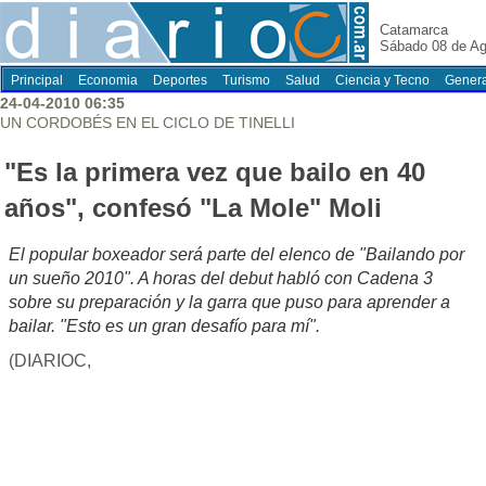
Catamarca
Sábado 08 de Ag
Principal
Economia
Deportes
Turismo
Salud
Ciencia y Tecno
Genera
24-04-2010 06:35
UN CORDOBÉS EN EL CICLO DE TINELLI
"Es la primera vez que bailo en 40
años", confesó "La Mole" Moli
El popular boxeador será parte del elenco de "Bailando por
un sueño 2010". A horas del debut habló con Cadena 3
sobre su preparación y la garra que puso para aprender a
bailar. "Esto es un gran desafío para mí".
(DIARIOC,