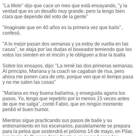
"La Mole" dijo que cace un mes que está ensayando, "y la
verdad que es un desafío muy grande, pero la tengo bien
clara que depende del voto de la gente"
"Imaginate que en 40 años es la primera vez que bailo",
confesó.
"A lo mejor pasan dos semanas y ya estoy de vuelta en las
casas", se ataja por las dudas el boxeador temiendo que los
votos los sienten en el rincón y le obliguen a tirar la toalla
Sobre los ensayos, dijo: "La remé las dos primeras semanas.
Al principio, Mariana y la coach se cagaban de risa, pero
ahora me ponen cara de orto, porque ven que el tiempo pasa
y no me salen las cosas"
"Mariana es muy buena bailarina, y enseguida agarra los
pasos. Yo, tengo que repetirlo por lo menos 15 veces antes
de que me salga", contó Fabio, que en ningún momento
perdió el buen humor.
Mientras sigue practicando sus pasos de baile y su
entrenamiento en los escenarios, paralelamente se prepara
para la pelea que sostendrá el próximo 14 de mayo, en Pilar,