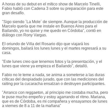
A horas de su debut en el mítico show de Marcelo Tinelli,
Fabio habló con Cadena 3 sobre su preparación para este
gran desafío.
"Sigo siendo ´La Mole´ de siempre. Aunque la producción de
Marcelo quería que me instale en Buenos Aires para el
Bailando, yo no quise y me quedo en Córdoba", contó en
diálogo con Rony Vargas.
El oriundo de Villa del Rosario dijo que viajará los
domingos, bailará los lunes lunes y el martes regresará a su
casa.
"Este lunes creo que tenemos fotos y la presentación, y el
lunes que viene ya empieza el Bailando", detalló.
Fabio no le teme a nada, se anima a someterse a las duras
críticas del despiadado jurado, que con las mediciones del
raiting por la cucaracha ensalzan o destruyen participantes.
"Arranco con reggaeton, al principio me costaba mucha, pero
le puse mucho empeño y estoy agarrando el ritmo. Mariana,
que es de Córdoba, es mi compañera y ensayamos de lunes
a viernes de 8 a 11 de la mañana"