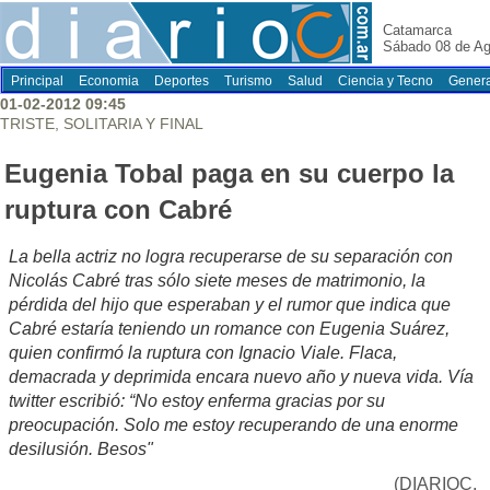
Catamarca
Sábado 08 de Ag
Principal
Economia
Deportes
Turismo
Salud
Ciencia y Tecno
Genera
01-02-2012 09:45
TRISTE, SOLITARIA Y FINAL
Eugenia Tobal paga en su cuerpo la
ruptura con Cabré
La bella actriz no logra recuperarse de su separación con
Nicolás Cabré tras sólo siete meses de matrimonio, la
pérdida del hijo que esperaban y el rumor que indica que
Cabré estaría teniendo un romance con Eugenia Suárez,
quien confirmó la ruptura con Ignacio Viale. Flaca,
demacrada y deprimida encara nuevo año y nueva vida. Vía
twitter escribió: “No estoy enferma gracias por su
preocupación. Solo me estoy recuperando de una enorme
desilusión. Besos"
(DIARIOC,