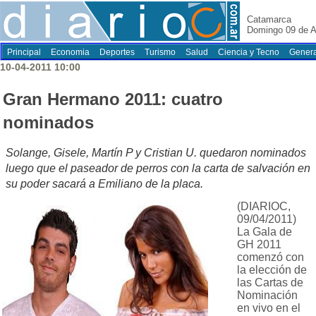
Catamarca
Domingo 09 de A
Principal
Economia
Deportes
Turismo
Salud
Ciencia y Tecno
Genera
10-04-2011 10:00
Gran Hermano 2011: cuatro
nominados
Solange, Gisele, Martín P y Cristian U. quedaron nominados
luego que el paseador de perros con la carta de salvación en
su poder sacará a Emiliano de la placa.
(DIARIOC,
09/04/2011)
La Gala de
GH 2011
comenzó con
la elección de
las Cartas de
Nominación
en vivo en el