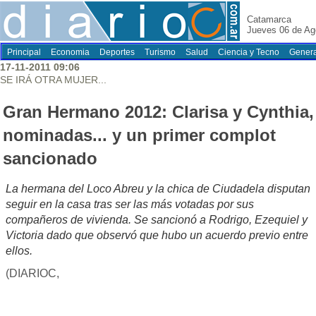
Catamarca
Jueves 06 de Ag
Principal
Economia
Deportes
Turismo
Salud
Ciencia y Tecno
Genera
17-11-2011 09:06
SE IRÁ OTRA MUJER...
Gran Hermano 2012: Clarisa y Cynthia,
nominadas... y un primer complot
sancionado
La hermana del Loco Abreu y la chica de Ciudadela disputan
seguir en la casa tras ser las más votadas por sus
compañeros de vivienda. Se sancionó a Rodrigo, Ezequiel y
Victoria dado que observó que hubo un acuerdo previo entre
ellos.
(DIARIOC,