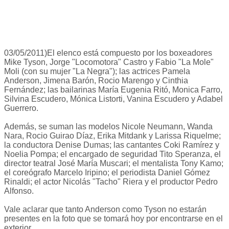
03/05/2011)El elenco está compuesto por los boxeadores
Mike Tyson, Jorge "Locomotora" Castro y Fabio "La Mole"
Moli (con su mujer "La Negra"); las actrices Pamela
Anderson, Jimena Barón, Rocio Marengo y Cinthia
Fernández; las bailarinas María Eugenia Ritó, Monica Farro,
Silvina Escudero, Mónica Listorti, Vanina Escudero y Adabel
Guerrero.
Además, se suman las modelos Nicole Neumann, Wanda
Nara, Rocio Guirao Díaz, Erika Mitdank y Larissa Riquelme;
la conductora Denise Dumas; las cantantes Coki Ramírez y
Noelia Pompa; el encargado de seguridad Tito Speranza, el
director teatral José María Muscari; el mentalista Tony Kamo;
el coreógrafo Marcelo Iripino; el periodista Daniel Gómez
Rinaldi; el actor Nicolás "Tacho" Riera y el productor Pedro
Alfonso.
Vale aclarar que tanto Anderson como Tyson no estarán
presentes en la foto que se tomará hoy por encontrarse en el
exterior.