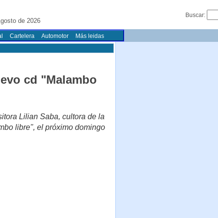
Buscar:
gosto de 2026
l
Cartelera
Automotor
Más leidas
nuevo cd "Malambo
tora Lilian Saba, cultora de la
mbo libre", el próximo domingo