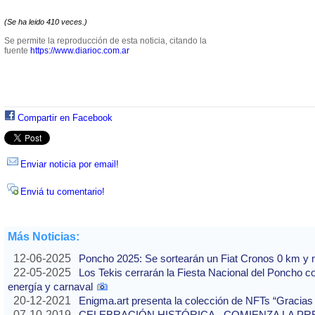
(Se ha leido 410 veces.)
Se permite la reproducción de esta noticia, citando la
fuente
https://www.diarioc.com.ar
Compartir en Facebook
Enviar noticia por email!
Enviá tu comentario!
Más Noticias:
12-06-2025
Poncho 2025: Se sortearán un Fiat Cronos 0 km y n
22-05-2025
Los Tekis cerrarán la Fiesta Nacional del Poncho 
energía y carnaval
20-12-2021
Enigma.art presenta la colección de NFTs “Gracias
07-10-2019
CELEBRACIÓN HISTÓRICA - COMIENZA LA PREVE