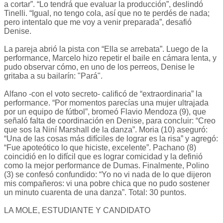
a cortar”. “Lo tendrá que evaluar la producción”, deslindó
Tinelli. “Igual, no tengo cola, así que no te perdés de nada;
pero intentalo que me voy a venir preparada”, desafió
Denise.
La pareja abrió la pista con “Ella se arrebata”. Luego de la
performance, Marcelo hizo repetir el baile en cámara lenta, y
pudo observar cómo, en uno de los perreos, Denise le
gritaba a su bailarín: "Pará".
Alfano -con el voto secreto- calificó de “extraordinaria” la
performance. “Por momentos parecías una mujer ultrajada
por un equipo de fútbol”, bromeó Flavio Mendoza (9), que
señaló falta de coordinación en Denise, para concluir: “Creo
que sos la Niní Marshall de la danza”. Moria (10) aseguró:
“Una de las cosas más difíciles de lograr es la risa” y agregó:
“Fue apoteótico lo que hiciste, excelente”. Pachano (8)
coincidió en lo difícil que es lograr comicidad y la definió
como la mejor performance de Dumas. Finalmente, Polino
(3) se confesó confundido: “Yo no vi nada de lo que dijeron
mis compañeros: vi una pobre chica que no pudo sostener
un minuto cuarenta de una danza”. Total: 30 puntos.
LA MOLE, ESTUDIANTE Y CANDIDATO