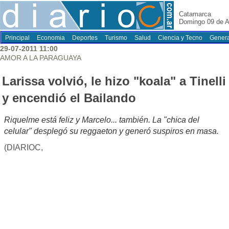
Catamarca
Domingo 09 de A
Principal
Economia
Deportes
Turismo
Salud
Ciencia y Tecno
Genera
29-07-2011 11:00
AMOR A LA PARAGUAYA
Larissa volvió, le hizo "koala" a Tinelli
y encendió el Bailando
Riquelme está feliz y Marcelo... también. La "chica del
celular" desplegó su reggaeton y generó suspiros en masa.
(DIARIOC,