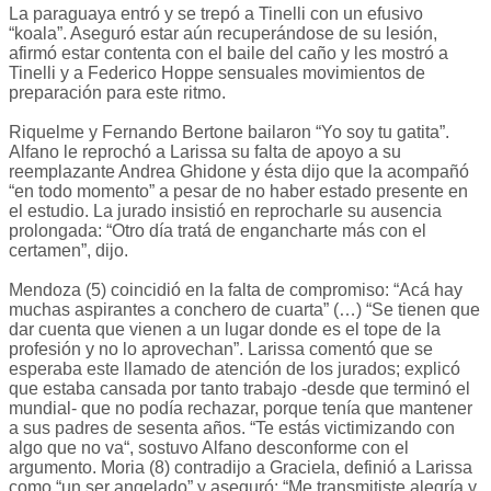
La paraguaya entró y se trepó a Tinelli con un efusivo
“koala”. Aseguró estar aún recuperándose de su lesión,
afirmó estar contenta con el baile del caño y les mostró a
Tinelli y a Federico Hoppe sensuales movimientos de
preparación para este ritmo.
Riquelme y Fernando Bertone bailaron “Yo soy tu gatita”.
Alfano le reprochó a Larissa su falta de apoyo a su
reemplazante Andrea Ghidone y ésta dijo que la acompañó
“en todo momento” a pesar de no haber estado presente en
el estudio. La jurado insistió en reprocharle su ausencia
prolongada: “Otro día tratá de engancharte más con el
certamen”, dijo.
Mendoza (5) coincidió en la falta de compromiso: “Acá hay
muchas aspirantes a conchero de cuarta” (…) “Se tienen que
dar cuenta que vienen a un lugar donde es el tope de la
profesión y no lo aprovechan”. Larissa comentó que se
esperaba este llamado de atención de los jurados; explicó
que estaba cansada por tanto trabajo -desde que terminó el
mundial- que no podía rechazar, porque tenía que mantener
a sus padres de sesenta años. “Te estás victimizando con
algo que no va“, sostuvo Alfano desconforme con el
argumento. Moria (8) contradijo a Graciela, definió a Larissa
como “un ser angelado” y aseguró: “Me transmitiste alegría y