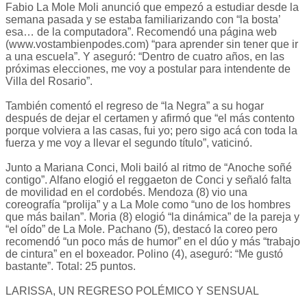
Fabio La Mole Moli anunció que empezó a estudiar desde la
semana pasada y se estaba familiarizando con “la bosta’
esa… de la computadora”. Recomendó una página web
(www.vostambienpodes.com) “para aprender sin tener que ir
a una escuela”. Y aseguró: “Dentro de cuatro años, en las
próximas elecciones, me voy a postular para intendente de
Villa del Rosario”.
También comentó el regreso de “la Negra” a su hogar
después de dejar el certamen y afirmó que “el más contento
porque volviera a las casas, fui yo; pero sigo acá con toda la
fuerza y me voy a llevar el segundo título”, vaticinó.
Junto a Mariana Conci, Moli bailó al ritmo de “Anoche soñé
contigo”. Alfano elogió el reggaeton de Conci y señaló falta
de movilidad en el cordobés. Mendoza (8) vio una
coreografía “prolija” y a La Mole como “uno de los hombres
que más bailan”. Moria (8) elogió “la dinámica” de la pareja y
“el oído” de La Mole. Pachano (5), destacó la coreo pero
recomendó “un poco más de humor” en el dúo y más “trabajo
de cintura” en el boxeador. Polino (4), aseguró: “Me gustó
bastante”. Total: 25 puntos.
LARISSA, UN REGRESO POLÉMICO Y SENSUAL