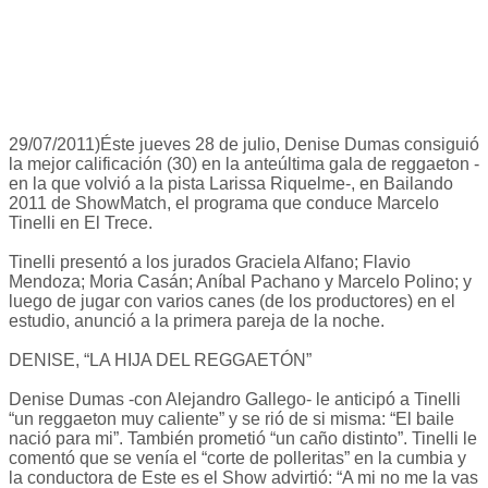
29/07/2011)Éste jueves 28 de julio, Denise Dumas consiguió
la mejor calificación (30) en la anteúltima gala de reggaeton -
en la que volvió a la pista Larissa Riquelme-, en Bailando
2011 de ShowMatch, el programa que conduce Marcelo
Tinelli en El Trece.
Tinelli presentó a los jurados Graciela Alfano; Flavio
Mendoza; Moria Casán; Aníbal Pachano y Marcelo Polino; y
luego de jugar con varios canes (de los productores) en el
estudio, anunció a la primera pareja de la noche.
DENISE, “LA HIJA DEL REGGAETÓN”
Denise Dumas -con Alejandro Gallego- le anticipó a Tinelli
“un reggaeton muy caliente” y se rió de si misma: “El baile
nació para mi”. También prometió “un caño distinto”. Tinelli le
comentó que se venía el “corte de polleritas” en la cumbia y
la conductora de Este es el Show advirtió: “A mi no me la vas