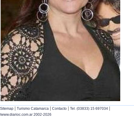
|
|
|
|
Sitemap
Turismo Catamarca
Contacto
Tel. (03833) 15 697034
/www.diarioc.com.ar 2002-2026