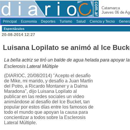
Catamarca
Jueves 06 de Ag
Principal
Economia
Deportes
Turismo
Salud
Ciencia y Tecno
Genera
Espectáculos
20-08-2014 12:27
Luisana Lopilato se animó al Ice Buck
La bella actriz se tiró un balde de agua helada para apoyar la
Esclerosis Lateral Múltiple
(DIARIOC, 20/08/2014) "Acepto el desafío
de Mike, mi marido, y desafío a Juan Martín
del Potro, a Ricardo Montaner y a Dalma
Maradona", dijo Luisana Lopilato al
publicar en las redes sociales un video
animándose al desafío del Ice Bucket, tan
popular por estos días entre los famosos de
todo el mundo que apoyan la causa para
concientizar a todos sobre la Esclerosis
Lateral Múltiple.