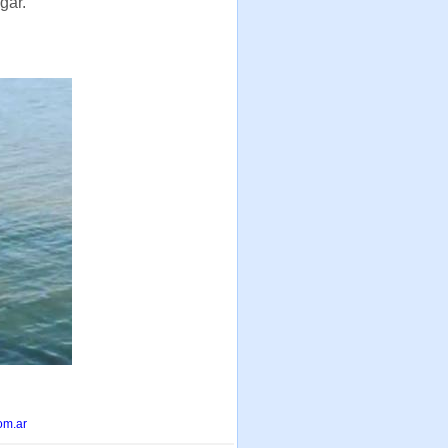
gar.
om.ar