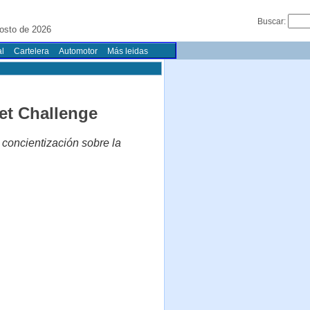
Buscar:
osto de 2026
l
Cartelera
Automotor
Más leidas
et Challenge
 concientización sobre la