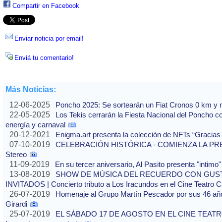
Compartir en Facebook
Enviar noticia por email!
Enviá tu comentario!
Más Noticias:
12-06-2025
Poncho 2025: Se sortearán un Fiat Cronos 0 km y n
22-05-2025
Los Tekis cerrarán la Fiesta Nacional del Poncho 
energía y carnaval
20-12-2021
Enigma.art presenta la colección de NFTs “Gracias
07-10-2019
CELEBRACIÓN HISTÓRICA - COMIENZA LA PREVE
Stereo
11-09-2019
En su tercer aniversario, Al Pasito presenta "intim
13-08-2019
SHOW DE MÚSICA DEL RECUERDO CON GUS
INVITADOS | Concierto tributo a Los Iracundos en el Cine Teatro 
26-07-2019
Homenaje al Grupo Martín Pescador por sus 46 años
Girardi
25-07-2019
EL SÁBADO 17 DE AGOSTO EN EL CINE TEATRO 