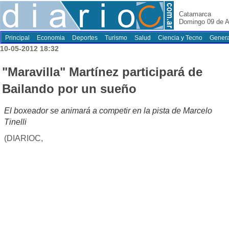
Catamarca
Domingo 09 de A
Principal
Economia
Deportes
Turismo
Salud
Ciencia y Tecno
Genera
10-05-2012 18:32
"Maravilla" Martínez participará de
Bailando por un sueño
El boxeador se animará a competir en la pista de Marcelo
Tinelli
(DIARIOC,