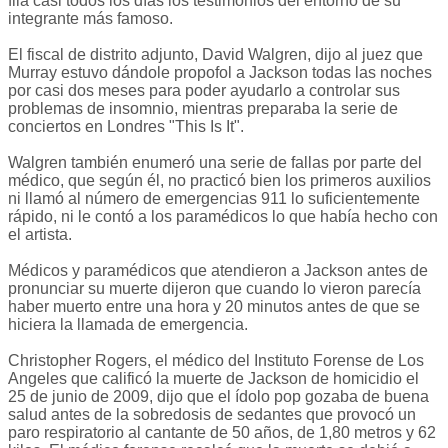
fila casi todos los días los testimonios del entorno de su
integrante más famoso.
El fiscal de distrito adjunto, David Walgren, dijo al juez que
Murray estuvo dándole propofol a Jackson todas las noches
por casi dos meses para poder ayudarlo a controlar sus
problemas de insomnio, mientras preparaba la serie de
conciertos en Londres "This Is It".
Walgren también enumeró una serie de fallas por parte del
médico, que según él, no practicó bien los primeros auxilios
ni llamó al número de emergencias 911 lo suficientemente
rápido, ni le contó a los paramédicos lo que había hecho con
el artista.
Médicos y paramédicos que atendieron a Jackson antes de
pronunciar su muerte dijeron que cuando lo vieron parecía
haber muerto entre una hora y 20 minutos antes de que se
hiciera la llamada de emergencia.
Christopher Rogers, el médico del Instituto Forense de Los
Angeles que calificó la muerte de Jackson de homicidio el
25 de junio de 2009, dijo que el ídolo pop gozaba de buena
salud antes de la sobredosis de sedantes que provocó un
paro respiratorio al cantante de 50 años, de 1,80 metros y 62