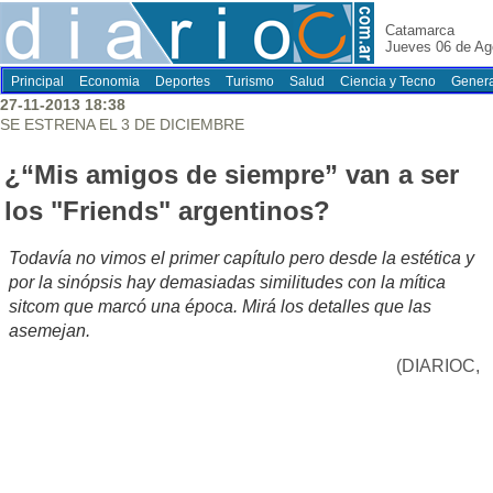
Catamarca
Jueves 06 de Ag
Principal
Economia
Deportes
Turismo
Salud
Ciencia y Tecno
Genera
27-11-2013 18:38
SE ESTRENA EL 3 DE DICIEMBRE
¿“Mis amigos de siempre” van a ser
los "Friends" argentinos?
Todavía no vimos el primer capítulo pero desde la estética y
por la sinópsis hay demasiadas similitudes con la mítica
sitcom que marcó una época. Mirá los detalles que las
asemejan.
(DIARIOC,