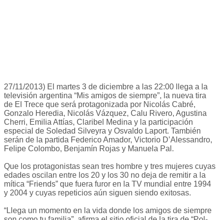
27/11/2013) El martes 3 de diciembre a las 22:00 llega a la
televisión argentina “Mis amigos de siempre”, la nueva tira
de El Trece que será protagonizada por Nicolás Cabré,
Gonzalo Heredia, Nicolás Vázquez, Calu Rivero, Agustina
Cherri, Emilia Attías, Claribel Medina y la participación
especial de Soledad Silveyra y Osvaldo Laport. También
serán de la partida Federico Amador, Victorio D’Alessandro,
Felipe Colombo, Benjamín Rojas y Manuela Pal.
Que los protagonistas sean tres hombre y tres mujeres cuyas
edades oscilan entre los 20 y los 30 no deja de remitir a la
mítica “Friends” que fuera furor en la TV mundial entre 1994
y 2004 y cuyas repeticios aún siguen siendo exitosas.
“Llega un momento en la vida donde los amigos de siempre
son como tu familia”, afirma el sitio oficial de la tira de “Pol-