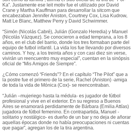
Ka”. Justamente ese leit motiv fue el utilizado por David
Crane y Martha Kauffman para desarrollar la sitcom que
encabezaban Jennifer Aniston, Courtney Cox, Lisa Kudrow,
Matt Le Blanc, Matthew Perry y David Schwimmer.
“Simón (Nicolás Cabré), Julián (Gonzalo Heredia) y Manuel
(Nicolás Vázquez). Se conocieron a edad temprana, a los 8
años, en el club del barrio, donde los tres formaban parte del
equipo de futbol infantil. La vida los fue llevando por diversos
caminos. Y hoy, a los treinta años y con casi diez sin verse,
vivirán un reencuentro muy especial”, cuentan en la sinópsis
oficial de “Mis Amigos de Siempre”.
¿Cómo comenzó “Friends”? En el capítulo “The Pilot” que a
la postre fue el primero de la serie, Rachel (Aniston) -amiga
de toda la vida de Mónica (Cox)- se reencontraban.
“Julián –mujeriego hasta la médula- es jugador de fútbol
profesional y vive en el exterior. En su regreso a Buenos
Aires se enamorará perdidamente de Bárbara (Emilia Attías)
jugadora de fútbol femenino. En contrapartida, Manuel -
solitario y nostálgico- es dueño de un bar y no deja de añorar
aquellas épocas donde no había preocupaciones ni cuentas
que pagar”, agregan los de la tira argentina.