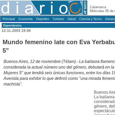
Catamarca
Miércoles 05 de
Principal
Economia
Deportes
Turismo
Salud
Ciencia y Tecno
Genera
Espectáculos
12-11-2003 19:06
Mundo femenino late con Eva Yerbabu
5"
Buenos Aires, 12 de noviembre (Télam).- La bailaora flame
considerada la actual número uno del género, debutará en la
Mujeres 5" que tendrá seis únicas funciones, entre los días 1
Avenida para exhibir lo que definió como "una mirada femeni
machista".
Buenos Aire
La bailaor
considerada
género, deb
espectáculo