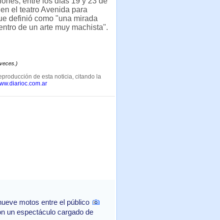
iones, entre los días 19 y 23 de
en el teatro Avenida para
que definió como "una mirada
ntro de un arte muy machista".
 veces.)
eproducción de esta noticia, citando la
www.diarioc.com.ar
ueve motos entre el público
con un espectáculo cargado de