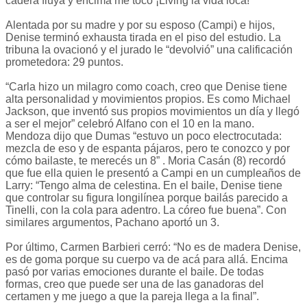
cadera fluya y encima me tocó ¡Living la vida loca!”
Alentada por su madre y por su esposo (Campi) e hijos,
Denise terminó exhausta tirada en el piso del estudio. La
tribuna la ovacionó y el jurado le “devolvió” una calificación
prometedora: 29 puntos.
“Carla hizo un milagro como coach, creo que Denise tiene
alta personalidad y movimientos propios. Es como Michael
Jackson, que inventó sus propios movimientos un día y llegó
a ser el mejor” celebró Alfano con el 10 en la mano.
Mendoza dijo que Dumas “estuvo un poco electrocutada:
mezcla de eso y de espanta pájaros, pero te conozco y por
cómo bailaste, te merecés un 8” . Moria Casán (8) recordó
que fue ella quien le presentó a Campi en un cumpleaños de
Larry: “Tengo alma de celestina. En el baile, Denise tiene
que controlar su figura longilínea porque bailás parecido a
Tinelli, con la cola para adentro. La córeo fue buena”. Con
similares argumentos, Pachano aportó un 3.
Por último, Carmen Barbieri cerró: “No es de madera Denise,
es de goma porque su cuerpo va de acá para allá. Encima
pasó por varias emociones durante el baile. De todas
formas, creo que puede ser una de las ganadoras del
certamen y me juego a que la pareja llega a la final”.