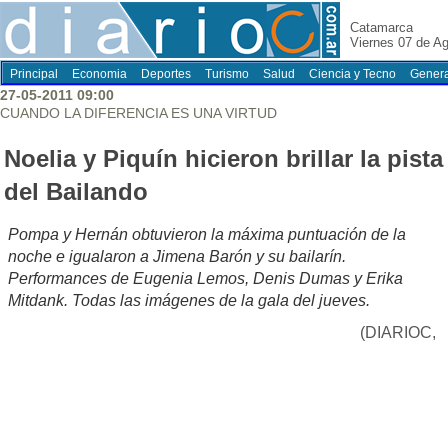
Catamarca
Viernes 07 de A
Principal
Economia
Deportes
Turismo
Salud
Ciencia y Tecno
Genera
27-05-2011 09:00
CUANDO LA DIFERENCIA ES UNA VIRTUD
Noelia y Piquín hicieron brillar la pista
del Bailando
Pompa y Hernán obtuvieron la máxima puntuación de la
noche e igualaron a Jimena Barón y su bailarín.
Performances de Eugenia Lemos, Denis Dumas y Erika
Mitdank. Todas las imágenes de la gala del jueves.
(DIARIOC,