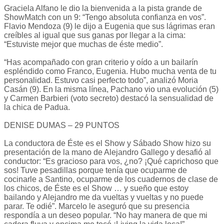
Graciela Alfano le dio la bienvenida a la pista grande de
ShowMatch con un 9: “Tengo absoluta confianza en vos”.
Flavio Mendoza (9) le dijo a Eugenia que sus lágrimas eran
creíbles al igual que sus ganas por llegar a la cima:
“Estuviste mejor que muchas de éste medio”.
“Has acompañado con gran criterio y oído a un bailarín
espléndido como Franco, Eugenia. Hubo mucha venta de tu
personalidad. Estuvo casi perfecto todo”, analizó Moria
Casán (9). En la misma línea, Pachano vio una evolución (5)
y Carmen Barbieri (voto secreto) destacó la sensualidad de
la chica de Padua.
DENISE DUMAS – 29 PUNTOS
La conductora de Éste es el Show y Sábado Show hizo su
presentación de la mano de Alejandro Gallego y desafió al
conductor: “Es gracioso para vos, ¿no? ¡Qué caprichoso que
sos! Tuve pesadillas porque tenía que ocuparme de
cocinarle a Santino, ocuparme de los cuadernos de clase de
los chicos, de Éste es el Show … y sueño que estoy
bailando y Alejandro me da vueltas y vueltas y no puede
parar. Te odié”. Marcelo le aseguró que su presencia
respondía a un deseo popular. “No hay manera de que mi