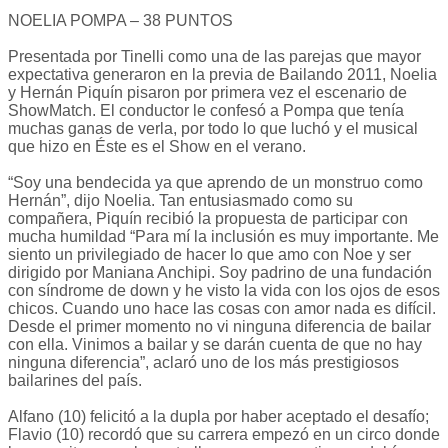
NOELIA POMPA – 38 PUNTOS
Presentada por Tinelli como una de las parejas que mayor
expectativa generaron en la previa de Bailando 2011, Noelia
y Hernán Piquín pisaron por primera vez el escenario de
ShowMatch. El conductor le confesó a Pompa que tenía
muchas ganas de verla, por todo lo que luchó y el musical
que hizo en Éste es el Show en el verano.
“Soy una bendecida ya que aprendo de un monstruo como
Hernán”, dijo Noelia. Tan entusiasmado como su
compañera, Piquín recibió la propuesta de participar con
mucha humildad “Para mí la inclusión es muy importante. Me
siento un privilegiado de hacer lo que amo con Noe y ser
dirigido por Maniana Anchipi. Soy padrino de una fundación
con síndrome de down y he visto la vida con los ojos de esos
chicos. Cuando uno hace las cosas con amor nada es difícil.
Desde el primer momento no vi ninguna diferencia de bailar
con ella. Vinimos a bailar y se darán cuenta de que no hay
ninguna diferencia”, aclaró uno de los más prestigiosos
bailarines del país.
Alfano (10) felicitó a la dupla por haber aceptado el desafío;
Flavio (10) recordó que su carrera empezó en un circo donde