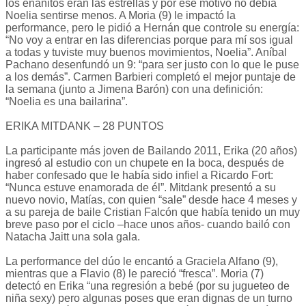
los enanitos eran las estrellas y por ese motivo no debía
Noelia sentirse menos. A Moria (9) le impactó la
performance, pero le pidió a Hernán que controle su energía:
“No voy a entrar en las diferencias porque para mí sos igual
a todas y tuviste muy buenos movimientos, Noelia”. Aníbal
Pachano desenfundó un 9: “para ser justo con lo que le puse
a los demás”. Carmen Barbieri completó el mejor puntaje de
la semana (junto a Jimena Barón) con una definición:
“Noelia es una bailarina”.
ERIKA MITDANK – 28 PUNTOS
La participante más joven de Bailando 2011, Erika (20 años)
ingresó al estudio con un chupete en la boca, después de
haber confesado que le había sido infiel a Ricardo Fort:
“Nunca estuve enamorada de él”. Mitdank presentó a su
nuevo novio, Matías, con quien “sale” desde hace 4 meses y
a su pareja de baile Cristian Falcón que había tenido un muy
breve paso por el ciclo –hace unos años- cuando bailó con
Natacha Jaitt una sola gala.
La performance del dúo le encantó a Graciela Alfano (9),
mientras que a Flavio (8) le pareció “fresca”. Moria (7)
detectó en Erika “una regresión a bebé (por su jugueteo de
niña sexy) pero algunas poses que eran dignas de un turno