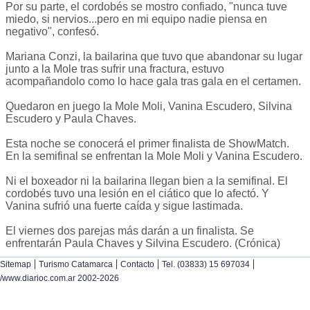
Por su parte, el cordobés se mostro confiado, "nunca tuve
miedo, si nervios...pero en mi equipo nadie piensa en
negativo", confesó.
Mariana Conzi, la bailarina que tuvo que abandonar su lugar
junto a la Mole tras sufrir una fractura, estuvo
acompañandolo como lo hace gala tras gala en el certamen.
Quedaron en juego la Mole Moli, Vanina Escudero, Silvina
Escudero y Paula Chaves.
Esta noche se conocerá el primer finalista de ShowMatch.
En la semifinal se enfrentan la Mole Moli y Vanina Escudero.
Ni el boxeador ni la bailarina llegan bien a la semifinal. El
cordobés tuvo una lesión en el ciático que lo afectó. Y
Vanina sufrió una fuerte caída y sigue lastimada.
El viernes dos parejas más darán a un finalista. Se
enfrentarán Paula Chaves y Silvina Escudero. (Crónica)
|
|
|
|
Sitemap
Turismo Catamarca
Contacto
Tel. (03833) 15 697034
/www.diarioc.com.ar 2002-2026