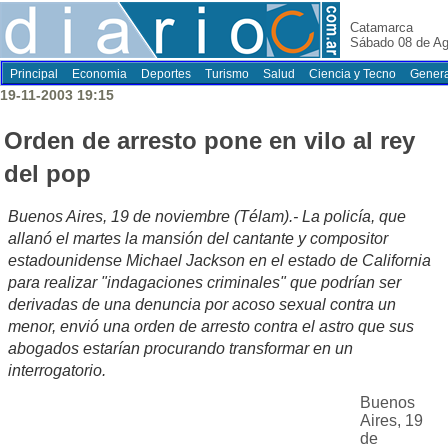
Catamarca
Sábado 08 de Ag
Principal
Economia
Deportes
Turismo
Salud
Ciencia y Tecno
Genera
19-11-2003 19:15
Orden de arresto pone en vilo al rey
del pop
Buenos Aires, 19 de noviembre (Télam).- La policía, que
allanó el martes la mansión del cantante y compositor
estadounidense Michael Jackson en el estado de California
para realizar "indagaciones criminales" que podrían ser
derivadas de una denuncia por acoso sexual contra un
menor, envió una orden de arresto contra el astro que sus
abogados estarían procurando transformar en un
interrogatorio.
Buenos
Aires, 19
de