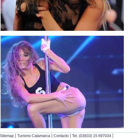
|
|
|
|
Sitemap
Turismo Catamarca
Contacto
Tel. (03833) 15 697034