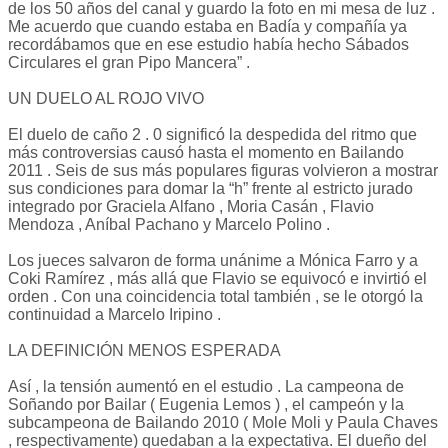
de los 50 años del canal y guardo la foto en mi mesa de luz .
Me acuerdo que cuando estaba en Badía y compañía ya
recordábamos que en ese estudio había hecho Sábados
Circulares el gran Pipo Mancera” .
UN DUELO AL ROJO VIVO
El duelo de caño 2 . 0 significó la despedida del ritmo que
más controversias causó hasta el momento en Bailando
2011 . Seis de sus más populares figuras volvieron a mostrar
sus condiciones para domar la “h” frente al estricto jurado
integrado por Graciela Alfano , Moria Casán , Flavio
Mendoza , Aníbal Pachano y Marcelo Polino .
Los jueces salvaron de forma unánime a Mónica Farro y a
Coki Ramírez , más allá que Flavio se equivocó e invirtió el
orden . Con una coincidencia total también , se le otorgó la
continuidad a Marcelo Iripino .
LA DEFINICIÓN MENOS ESPERADA
Así , la tensión aumentó en el estudio . La campeona de
Soñando por Bailar ( Eugenia Lemos ) , el campeón y la
subcampeona de Bailando 2010 ( Mole Moli y Paula Chaves
, respectivamente) quedaban a la expectativa. El dueño del