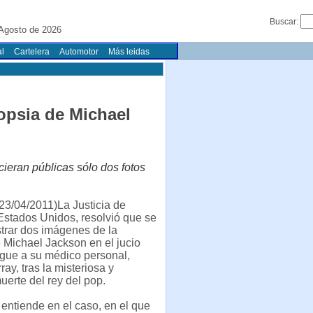
Buscar:
 Agosto de 2026
l
Cartelera
Automotor
Más leidas
opsia de Michael
cieran públicas sólo dos fotos
23/04/2011)La Justicia de
 Estados Unidos, resolvió que se
trar dos imágenes de la
 Michael Jackson en el jucio
igue a su médico personal,
ay, tras la misteriosa y
uerte del rey del pop.
 entiende en el caso, en el que