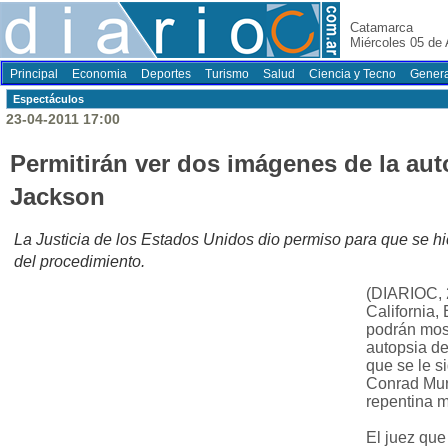
Catamarca
Miércoles 05 de
Principal
Economia
Deportes
Turismo
Salud
Ciencia y Tecno
Genera
Espectáculos
23-04-2011 17:00
Permitirán ver dos imágenes de la aut
Jackson
La Justicia de los Estados Unidos dio permiso para que se hi
del procedimiento.
(DIARIOC, 
California,
podrán mos
autopsia de
que se le s
Conrad Murr
repentina m
El juez que