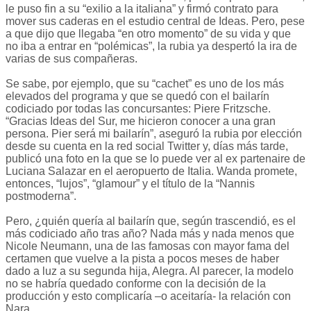
le puso fin a su “exilio a la italiana” y firmó contrato para
mover sus caderas en el estudio central de Ideas. Pero, pese
a que dijo que llegaba “en otro momento” de su vida y que
no iba a entrar en “polémicas”, la rubia ya despertó la ira de
varias de sus compañeras.
Se sabe, por ejemplo, que su “cachet” es uno de los más
elevados del programa y que se quedó con el bailarín
codiciado por todas las concursantes: Piere Fritzsche.
“Gracias Ideas del Sur, me hicieron conocer a una gran
persona. Pier será mi bailarín”, aseguró la rubia por elección
desde su cuenta en la red social Twitter y, días más tarde,
publicó una foto en la que se lo puede ver al ex partenaire de
Luciana Salazar en el aeropuerto de Italia. Wanda promete,
entonces, “lujos”, “glamour” y el título de la “Nannis
postmoderna”.
Pero, ¿quién quería al bailarín que, según trascendió, es el
más codiciado año tras año? Nada más y nada menos que
Nicole Neumann, una de las famosas con mayor fama del
certamen que vuelve a la pista a pocos meses de haber
dado a luz a su segunda hija, Alegra. Al parecer, la modelo
no se habría quedado conforme con la decisión de la
producción y esto complicaría –o aceitaría- la relación con
Nara.