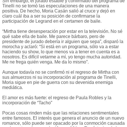
Sin embargo, el jurado estable y confirmado del programa de
Tinelli no se tomó las especulaciones de una manera
positiva. De hecho, Moria Casán salió al cruce y dejó en
claro cuál iba a ser su posición de confirmarse la
participación de Legrand en el certamen de baile.
“Mirtha tiene desesperación por estar en la televisión. No sé
qué sabe ella de baile. Me parece bárbaro, pero de
presidente de jurado debería ir alguien que sepa”, disparó la
morocha y aclaró: “Si está en un programa, sólo va a estar
haciendo su show, lo que menos va a tener en cuenta es a
nosotros. Es difícil vetarme a mí, yo tengo mucha autoridad.
Me ne frega quién venga. Me da lo mismo”.
Aunque todavía no se confirmó ni el regreso de Mirtha con
sus almuerzos ni su incorporación al programa de Tinelli,
Moria sigue en pie de guerra con su devenida enemiga
mediática.
El amor es más fuerte: el regreso de Paula Robles y la
incorporación de “Tacho”
Pocas cosas rinden más que las relaciones sentimentales
entre famosos. El interés que genera el anuncio de un nuevo
romance, sólo puede ser opacado por la conmoción causada