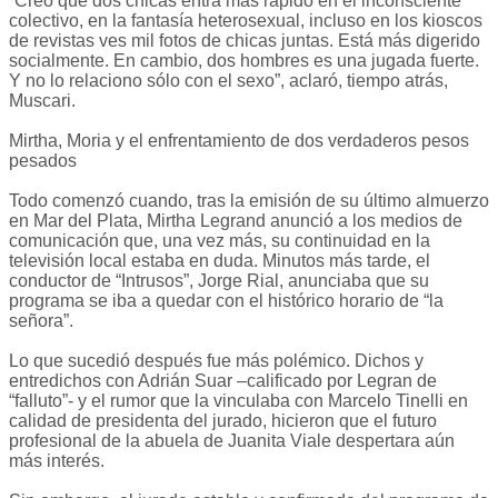
“Creo que dos chicas entra más rápido en el inconsciente
colectivo, en la fantasía heterosexual, incluso en los kioscos
de revistas ves mil fotos de chicas juntas. Está más digerido
socialmente. En cambio, dos hombres es una jugada fuerte.
Y no lo relaciono sólo con el sexo”, aclaró, tiempo atrás,
Muscari.
Mirtha, Moria y el enfrentamiento de dos verdaderos pesos
pesados
Todo comenzó cuando, tras la emisión de su último almuerzo
en Mar del Plata, Mirtha Legrand anunció a los medios de
comunicación que, una vez más, su continuidad en la
televisión local estaba en duda. Minutos más tarde, el
conductor de “Intrusos”, Jorge Rial, anunciaba que su
programa se iba a quedar con el histórico horario de “la
señora”.
Lo que sucedió después fue más polémico. Dichos y
entredichos con Adrián Suar –calificado por Legran de
“falluto”- y el rumor que la vinculaba con Marcelo Tinelli en
calidad de presidenta del jurado, hicieron que el futuro
profesional de la abuela de Juanita Viale despertara aún
más interés.