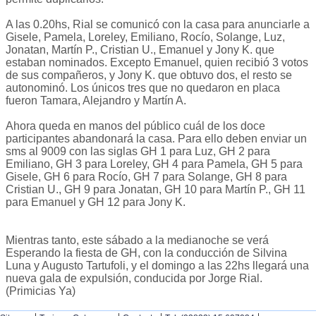
A las 0.20hs, Rial se comunicó con la casa para anunciarle a
Gisele, Pamela, Loreley, Emiliano, Rocío, Solange, Luz,
Jonatan, Martín P., Cristian U., Emanuel y Jony K. que
estaban nominados. Excepto Emanuel, quien recibió 3 votos
de sus compañeros, y Jony K. que obtuvo dos, el resto se
autonominó. Los únicos tres que no quedaron en placa
fueron Tamara, Alejandro y Martín A.
Ahora queda en manos del público cuál de los doce
participantes abandonará la casa. Para ello deben enviar un
sms al 9009 con las siglas GH 1 para Luz, GH 2 para
Emiliano, GH 3 para Loreley, GH 4 para Pamela, GH 5 para
Gisele, GH 6 para Rocío, GH 7 para Solange, GH 8 para
Cristian U., GH 9 para Jonatan, GH 10 para Martín P., GH 11
para Emanuel y GH 12 para Jony K.
Mientras tanto, este sábado a la medianoche se verá
Esperando la fiesta de GH, con la conducción de Silvina
Luna y Augusto Tartufoli, y el domingo a las 22hs llegará una
nueva gala de expulsión, conducida por Jorge Rial.
(Primicias Ya)