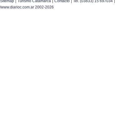
|
|
|
|
Sitemap
Turismo Catamarca
Contacto
Tel. (03833) 15 697034
/www.diarioc.com.ar 2002-2026