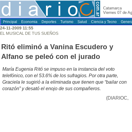
Catamarca
Viernes 07 de A
Principal
Economia
Deportes
Turismo
Salud
Ciencia y Tecno
Genera
24-11-2009 11:55
EL MUSICAL DE TUS SUEÑOS
Ritó eliminó a Vanina Escudero y
Alfano se peleó con el jurado
María Eugenia Ritó se impuso en la instancia del voto
telefónico, con el 53.6% de los sufragios. Por otra parte,
Graciela le sugirió a la eliminada que tienen que “bailar con
corazón” y desató el enojo de sus compañeros.
(DIARIOC,