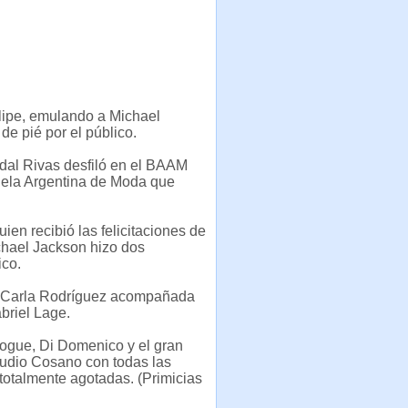
Felipe, emulando a Michael
e pié por el público.
Vidal Rivas desfiló en el BAAM
uela Argentina de Moda que
uien recibió las felicitaciones de
ichael Jackson hizo dos
ico.
e: Carla Rodríguez acompañada
briel Lage.
 Vogue, Di Domenico y el gran
audio Cosano con todas las
 totalmente agotadas. (Primicias