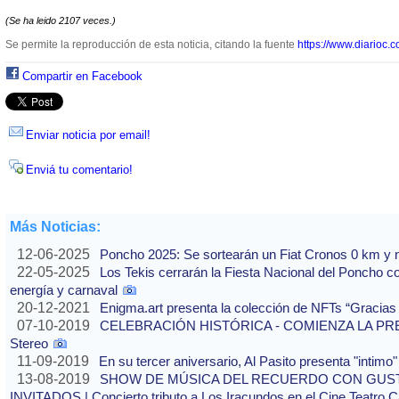
(Se ha leido 2107 veces.)
Se permite la reproducción de esta noticia, citando la fuente
https://www.diarioc.c
Compartir en Facebook
Enviar noticia por email!
Enviá tu comentario!
Más Noticias:
12-06-2025
Poncho 2025: Se sortearán un Fiat Cronos 0 km y n
22-05-2025
Los Tekis cerrarán la Fiesta Nacional del Poncho 
energía y carnaval
20-12-2021
Enigma.art presenta la colección de NFTs “Gracias
07-10-2019
CELEBRACIÓN HISTÓRICA - COMIENZA LA PREVE
Stereo
11-09-2019
En su tercer aniversario, Al Pasito presenta "intim
13-08-2019
SHOW DE MÚSICA DEL RECUERDO CON GUS
INVITADOS | Concierto tributo a Los Iracundos en el Cine Teatro 