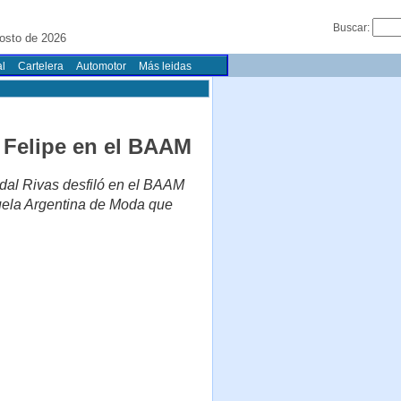
Buscar:
osto de 2026
l
Cartelera
Automotor
Más leidas
 Felipe en el BAAM
Vidal Rivas desfiló en el BAAM
uela Argentina de Moda que