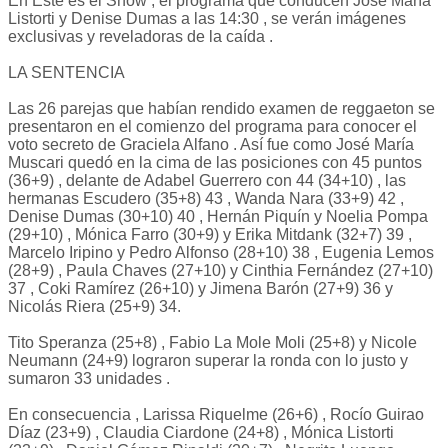
En Éste es el Show , el programa que conducen José María
Listorti y Denise Dumas a las 14:30 , se verán imágenes
exclusivas y reveladoras de la caída .
LA SENTENCIA
Las 26 parejas que habían rendido examen de reggaeton se
presentaron en el comienzo del programa para conocer el
voto secreto de Graciela Alfano . Así fue como José María
Muscari quedó en la cima de las posiciones con 45 puntos
(36+9) , delante de Adabel Guerrero con 44 (34+10) , las
hermanas Escudero (35+8) 43 , Wanda Nara (33+9) 42 ,
Denise Dumas (30+10) 40 , Hernán Piquín y Noelia Pompa
(29+10) , Mónica Farro (30+9) y Erika Mitdank (32+7) 39 ,
Marcelo Iripino y Pedro Alfonso (28+10) 38 , Eugenia Lemos
(28+9) , Paula Chaves (27+10) y Cinthia Fernández (27+10)
37 , Coki Ramírez (26+10) y Jimena Barón (27+9) 36 y
Nicolás Riera (25+9) 34.
Tito Speranza (25+8) , Fabio La Mole Moli (25+8) y Nicole
Neumann (24+9) lograron superar la ronda con lo justo y
sumaron 33 unidades .
En consecuencia , Larissa Riquelme (26+6) , Rocío Guirao
Díaz (23+9) , Claudia Ciardone (24+8) , Mónica Listorti