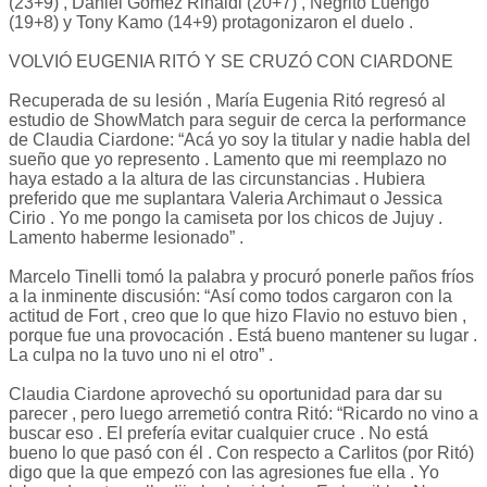
(23+9) , Daniel Gómez Rinaldi (20+7) , Negrito Luengo
(19+8) y Tony Kamo (14+9) protagonizaron el duelo .
VOLVIÓ EUGENIA RITÓ Y SE CRUZÓ CON CIARDONE
Recuperada de su lesión , María Eugenia Ritó regresó al
estudio de ShowMatch para seguir de cerca la performance
de Claudia Ciardone: “Acá yo soy la titular y nadie habla del
sueño que yo represento . Lamento que mi reemplazo no
haya estado a la altura de las circunstancias . Hubiera
preferido que me suplantara Valeria Archimaut o Jessica
Cirio . Yo me pongo la camiseta por los chicos de Jujuy .
Lamento haberme lesionado” .
Marcelo Tinelli tomó la palabra y procuró ponerle paños fríos
a la inminente discusión: “Así como todos cargaron con la
actitud de Fort , creo que lo que hizo Flavio no estuvo bien ,
porque fue una provocación . Está bueno mantener su lugar .
La culpa no la tuvo uno ni el otro” .
Claudia Ciardone aprovechó su oportunidad para dar su
parecer , pero luego arremetió contra Ritó: “Ricardo no vino a
buscar eso . El prefería evitar cualquier cruce . No está
bueno lo que pasó con él . Con respecto a Carlitos (por Ritó)
digo que la que empezó con las agresiones fue ella . Yo