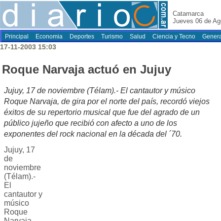
Catamarca
Jueves 06 de Ag
Principal
Economia
Deportes
Turismo
Salud
Ciencia y Tecno
Genera
17-11-2003 15:03
Roque Narvaja actuó en Jujuy
Jujuy, 17 de noviembre (Télam).- El cantautor y músico
Roque Narvaja, de gira por el norte del país, recordó viejos
éxitos de su repertorio musical que fue del agrado de un
público jujeño que recibió con afecto a uno de los
exponentes del rock nacional en la década del ´70.
Jujuy, 17
de
noviembre
(Télam).-
El
cantautor y
músico
Roque
Narvaja,