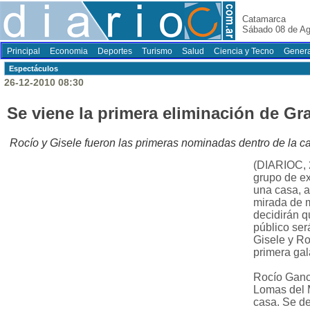
Catamarca
Sábado 08 de Ag
Principal
Economia
Deportes
Turismo
Salud
Ciencia y Tecno
Genera
Espectáculos
26-12-2010 08:30
Se viene la primera eliminación de G
Rocío y Gisele fueron las primeras nominadas dentro de la c
(DIARIOC, 2
grupo de ex
una casa, a
mirada de 
decidirán q
público ser
Gisele y Ro
primera ga
Rocío Ganc
Lomas del M
casa. Se de