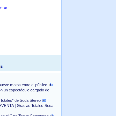
om.ar
ueve motos entre el público
con un espectáculo cargado de
 Totales” de Soda Stereo
NTA | Gracias Totales-Soda
o" en el Cine Teatro Catamarca