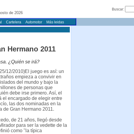
Buscar:
osto de 2026
l
Cartelera
Automotor
Más leidas
ran Hermano 2011
asa. ¿Quién se irá?
5/12/2010)El juego es así: un
traños empieza a convivir en
islados del mundo y bajo la
millones de personas que
uién debe irse primero. Así, el
á el encargado de elegir entre
cío, las dos nominadas en la
la de Gran Hermano 2011.
edo, de 21 años, llegó desde
irador para ser la vedette de la
finió como "la típica