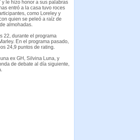
" y le hizo honor a sus palabras
as entró a la casa tuvo roces
articipantes, como Loreley y
 con quien se peleó a raíz de
 de almohadas.
as 22, durante el programa
 Marley. En el programa pasado,
os 24,9 puntos de rating.
r una ex GH, Silvina Luna, y
nda de debate al día siguiente,
.