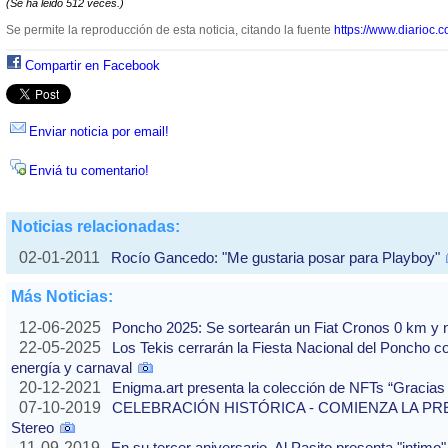
(Se ha leido 512 veces.)
Se permite la reproducción de esta noticia, citando la fuente
https://www.diarioc.c
Compartir en Facebook
Enviar noticia por email!
Enviá tu comentario!
Noticias relacionadas:
02-01-2011
Rocío Gancedo: "Me gustaria posar para Playboy"
Más Noticias:
12-06-2025
Poncho 2025: Se sortearán un Fiat Cronos 0 km y n
22-05-2025
Los Tekis cerrarán la Fiesta Nacional del Poncho 
energía y carnaval
20-12-2021
Enigma.art presenta la colección de NFTs “Gracias
07-10-2019
CELEBRACIÓN HISTÓRICA - COMIENZA LA PREVE
Stereo
11-09-2019
En su tercer aniversario, Al Pasito presenta "intim