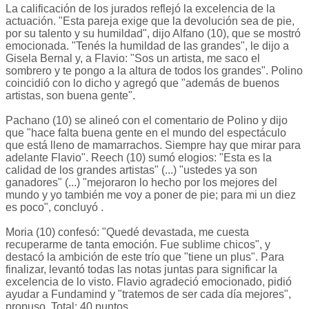
La calificación de los jurados reflejó la excelencia de la
actuación. "Esta pareja exige que la devolución sea de pie,
por su talento y su humildad", dijo Alfano (10), que se mostró
emocionada. "Tenés la humildad de las grandes", le dijo a
Gisela Bernal y, a Flavio: "Sos un artista, me saco el
sombrero y te pongo a la altura de todos los grandes". Polino
coincidió con lo dicho y agregó que "además de buenos
artistas, son buena gente".
Pachano (10) se alineó con el comentario de Polino y dijo
que "hace falta buena gente en el mundo del espectáculo
que está lleno de mamarrachos. Siempre hay que mirar para
adelante Flavio". Reech (10) sumó elogios: "Esta es la
calidad de los grandes artistas" (...) "ustedes ya son
ganadores" (...) "mejoraron lo hecho por los mejores del
mundo y yo también me voy a poner de pie; para mi un diez
es poco", concluyó .
Moria (10) confesó: "Quedé devastada, me cuesta
recuperarme de tanta emoción. Fue sublime chicos", y
destacó la ambición de este trío que "tiene un plus". Para
finalizar, levantó todas las notas juntas para significar la
excelencia de lo visto. Flavio agradeció emocionado, pidió
ayudar a Fundamind y "tratemos de ser cada día mejores",
propuso. Total: 40 puntos.