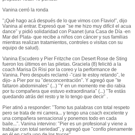
Vanina cerró la ronda
"¡Qué hago acá después de lo que vimos con Flavio!", dijo
Vanina al entrar. Expresó que "se me hizo muy difícil el acua
dance" y pidió solidaridad con Paanet (una Casa de Día -en
Mar del Plata- que recibe a niños con cáncer y sus familias
mientras realizan tratamientos, controles o visitas con su
equipo de salud).
Vanina Escudero y Pier Fritzche con Desert Rose de Sting
fueron los últimos en las piletas. Graciela (8) felicitó a la
coach Marisa Di Risi por la coreo y la performance de
Vanina. Pero después reclamó -"casi te estoy retando", le
dijo- a Pier por su "desconcentración". Y agregó que "te
faltaron abdominales" (...) "Y en un momento me dio rabia
por tu compañera que estuvo extraordinaria" (...) "Te estás
quedando atrás del resto y te lo tengo que decir" .
Pier atinó a responder: "Tomo tus palabras con total respeto
pero se trata de mi carrera... y tengo una coach excelente y
una compañera sensacional y ponemos todo en cada
baile...". Vanina intervino: "Pier es un profesional y viene a
trabajar con total seriedad", y agregó que "confío plenamente
en él en cada uno de los trucos".