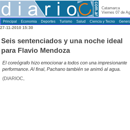
Catamarca
Viernes 07 de A
Principal
Economia
Deportes
Turismo
Salud
Ciencia y Tecno
Genera
27-11-2010 15:30
Seis sentenciados y una noche ideal
para Flavio Mendoza
El coreógrafo hizo emocionar a todos con una impresionante
performance. Al final, Pachano también se animó al agua.
(DIARIOC,