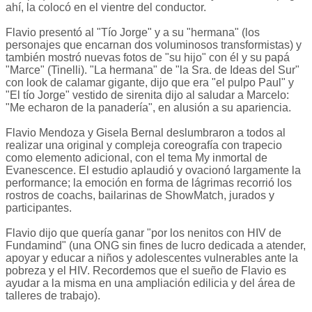
ahí, la colocó en el vientre del conductor.
Flavio presentó al "Tío Jorge" y a su "hermana" (los
personajes que encarnan dos voluminosos transformistas) y
también mostró nuevas fotos de "su hijo" con él y su papá
"Marce" (Tinelli). "La hermana" de "la Sra. de Ideas del Sur"
con look de calamar gigante, dijo que era "el pulpo Paul" y
"El tío Jorge" vestido de sirenita dijo al saludar a Marcelo:
"Me echaron de la panadería", en alusión a su apariencia.
Flavio Mendoza y Gisela Bernal deslumbraron a todos al
realizar una original y compleja coreografía con trapecio
como elemento adicional, con el tema My inmortal de
Evanescence. El estudio aplaudió y ovacionó largamente la
performance; la emoción en forma de lágrimas recorrió los
rostros de coachs, bailarinas de ShowMatch, jurados y
participantes.
Flavio dijo que quería ganar "por los nenitos con HIV de
Fundamind" (una ONG sin fines de lucro dedicada a atender,
apoyar y educar a niños y adolescentes vulnerables ante la
pobreza y el HIV. Recordemos que el sueño de Flavio es
ayudar a la misma en una ampliación edilicia y del área de
talleres de trabajo).