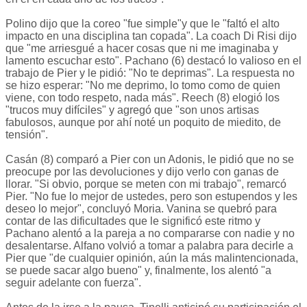
Polino dijo que la coreo "fue simple"y que le "faltó el alto
impacto en una disciplina tan copada". La coach Di Risi dijo
que "me arriesgué a hacer cosas que ni me imaginaba y
lamento escuchar esto". Pachano (6) destacó lo valioso en el
trabajo de Pier y le pidió: "No te deprimas". La respuesta no
se hizo esperar: "No me deprimo, lo tomo como de quien
viene, con todo respeto, nada más". Reech (8) elogió los
"trucos muy difíciles" y agregó que "son unos artisas
fabulosos, aunque por ahí noté un poquito de miedito, de
tensión".
Casán (8) comparó a Pier con un Adonis, le pidió que no se
preocupe por las devoluciones y dijo verlo con ganas de
llorar. "Si obvio, porque se meten con mi trabajo", remarcó
Pier. "No fue lo mejor de ustedes, pero son estupendos y les
deseo lo mejor", concluyó Moria. Vanina se quebró para
contar de las dificultades que le significó este ritmo y
Pachano alentó a la pareja a no compararse con nadie y no
desalentarse. Alfano volvió a tomar a palabra para decirle a
Pier que "de cualquier opinión, aún la más malintencionada,
se puede sacar algo bueno" y, finalmente, los alentó "a
seguir adelante con fuerza".