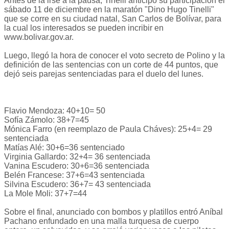
Antes de la irse a la pausa, Tinelli anticipó su participación el
sábado 11 de diciembre en la maratón "Dino Hugo Tinelli"
que se corre en su ciudad natal, San Carlos de Bolívar, para
la cual los interesados se pueden incribir en
www.bolivar.gov.ar.
Luego, llegó la hora de conocer el voto secreto de Polino y la
definición de las sentencias con un corte de 44 puntos, que
dejó seis parejas sentenciadas para el duelo del lunes.
Flavio Mendoza: 40+10= 50
Sofía Zámolo: 38+7=45
Mónica Farro (en reemplazo de Paula Cháves): 25+4= 29
sentenciada
Matías Alé: 30+6=36 sentenciado
Virginia Gallardo: 32+4= 36 sentenciada
Vanina Escudero: 30+6=36 sentenciada
Belén Francese: 37+6=43 sentenciada
Silvina Escudero: 36+7= 43 sentenciada
La Mole Moli: 37+7=44
Sobre el final, anunciado con bombos y platillos entró Aníbal
Pachano enfundado en una malla turquesa de cuerpo