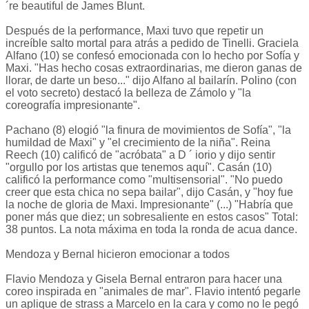
´re beautiful de James Blunt.
Después de la performance, Maxi tuvo que repetir un
increíble salto mortal para atrás a pedido de Tinelli. Graciela
Alfano (10) se confesó emocionada con lo hecho por Sofía y
Maxi. "Has hecho cosas extraordinarias, me dieron ganas de
llorar, de darte un beso..." dijo Alfano al bailarín. Polino (con
el voto secreto) destacó la belleza de Zámolo y "la
coreografía impresionante".
Pachano (8) elogió "la finura de movimientos de Sofía", "la
humildad de Maxi" y "el crecimiento de la niña". Reina
Reech (10) calificó de "acróbata" a D ´ iorio y dijo sentir
"orgullo por los artistas que tenemos aquí". Casán (10)
calificó la performance como "multisensorial". "No puedo
creer que esta chica no sepa bailar", dijo Casán, y "hoy fue
la noche de gloria de Maxi. Impresionante" (...) "Habría que
poner más que diez; un sobresaliente en estos casos" Total:
38 puntos. La nota máxima en toda la ronda de acua dance.
Mendoza y Bernal hicieron emocionar a todos
Flavio Mendoza y Gisela Bernal entraron para hacer una
coreo inspirada en "animales de mar". Flavio intentó pegarle
un aplique de strass a Marcelo en la cara y como no le pegó