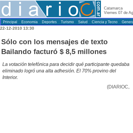
Catamarca
Viernes 07 de A
Principal
Economia
Deportes
Turismo
Salud
Ciencia y Tecno
Genera
22-12-2010 13:30
Sólo con los mensajes de texto
Bailando facturó $ 8,5 millones
La votación telefónica para decidir qué participante quedaba
eliminado logró una alta adhesión. El 70% provino del
Interior.
(DIARIOC,