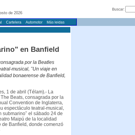
Buscar:
osto de 2026
l
Cartelera
Automotor
Más leidas
rino" en Banfield
consagrada por la Beatles
atral-musical, "Un viaje en
calidad bonaerense de Banfield,
s, 1 de abril (Télam).- La
 The Beats, consagrada por la
ual Convention de Inglaterra,
u espectáculo teatral-musical,
n submarino" el sábado 24 de
teatro Maipú de la localidad
 de Banfield, donde comenzó
4