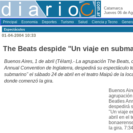
Catamarca
Jueves 06 de Ag
Principal
Economia
Deportes
Turismo
Salud
Ciencia y Tecno
Genera
Espectáculos
01-04-2004 10:33
The Beats despide "Un viaje en subma
Buenos Aires, 1 de abril (Télam).- La agrupación The Beats, 
Annual Convention de Inglaterra, despedirá su espectáculo te
submarino" el sábado 24 de abril en el teatro Maipú de la lo
donde comenzó la gira.
Buenos Aire
agrupación
Beatles Ann
despedirá s
"Un viaje e
abril en el 
bonaerense
la gira. 7:3