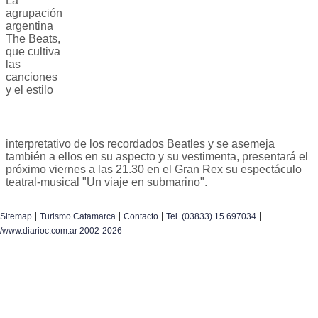
La
agrupación
argentina
The Beats,
que cultiva
las
canciones
y el estilo
interpretativo de los recordados Beatles y se asemeja
también a ellos en su aspecto y su vestimenta, presentará el
próximo viernes a las 21.30 en el Gran Rex su espectáculo
teatral-musical "Un viaje en submarino".
|
|
|
|
Sitemap
Turismo Catamarca
Contacto
Tel. (03833) 15 697034
/www.diarioc.com.ar 2002-2026