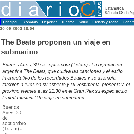
Catamarca
Sábado 08 de Ag
Principal
Economia
Deportes
Turismo
Salud
Ciencia y Tecno
Genera
30-09-2003 19:04
The Beats proponen un viaje en
submarino
Buenos Aires, 30 de septiembre (Télam).- La agrupación
argentina The Beats, que cultiva las canciones y el estilo
interpretativo de los recordados Beatles y se asemeja
también a ellos en su aspecto y su vestimenta, presentará el
próximo viernes a las 21.30 en el Gran Rex su espectáculo
teatral-musical "Un viaje en submarino".
Buenos
Aires, 30
de
septiembre
(Télam).-