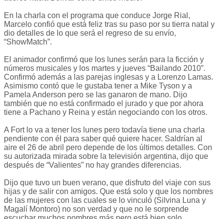
En la charla con el programa que conduce Jorge Rial,
Marcelo confió que está feliz tras su paso por su tierra natal y
dio detalles de lo que será el regreso de su envío,
“ShowMatch”.
El animador confirmó que los lunes serán para la ficción y
números musicales y los martes y jueves “Bailando 2010”.
Confirmó además a las parejas inglesas y a Lorenzo Lamas.
Asimismo contó que le gustaba tener a Mike Tyson y a
Pamela Anderson pero se las ganaron de mano. Dijo
también que no está confirmado el jurado y que por ahora
tiene a Pachano y Reina y están negociando con los otros.
A Fort lo va a tener los lunes pero todavía tiene una charla
pendiente con él para saber qué quiere hacer. Saldrían al
aire el 26 de abril pero depende de los últimos detalles. Con
su autorizada mirada sobre la televisión argentina, dijo que
después de “Valientes” no hay grandes diferencias.
Dijo que tuvo un buen verano, que disfruto del viaje con sus
hijas y de salir con amigos. Que está solo y que los nombres
de las mujeres con las cuales se lo vinculó (Silvina Luna y
Magalí Montoro) no son verdad y que no le sorprende
escuchar muchos nombres más pero está bien solo.