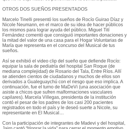
OTROS DOS SUEÑOS PRESENTADOS
Marcelo Tinelli presentó los sueños de Rocío Guirao Díaz y
Nicole Neumann, en el marco de su idea de hacer públicos
los mismos para lograr ayuda del público. Miguel Tití
Fernández comentó que consiguió importantes donaciones y
la mitad del valor de una casa para el Hogar Voluntarias de
María que representa en el concurso del Musical de tus
sueños.
Así se exhibió el video clip del sueño que defiende Rocío:
equipar la sala de pediatría del hospital San Roque (de
mediana complejidad) de Rosario del Tala, Entre Ríos. Allí
se atienden cientos de ciudadanos y muchos de ellos son
derivados a Gualeguaychú con el riesgo que eso implica. A
continuación, fue el turno de MaDeVi (una asociación que
asiste a chicos que sufren malformaciones vasculares
capilares). Marcela Villegas, presidenta de la institución
contó el pesar de los padres de los casi 200 pacientes
registrados en todo el país y le deseó suerte a Nicole, su
representante en El Musical…
Con la participación de integrantes de Madevi y del hospital,
Jairo cantó “Honrar la vida” para cerrar el momento emotivo.