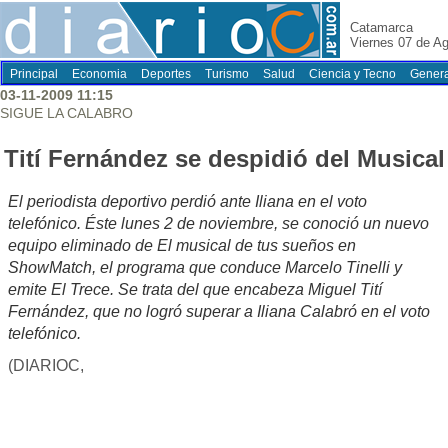
Catamarca
Viernes 07 de A
Principal
Economia
Deportes
Turismo
Salud
Ciencia y Tecno
Genera
03-11-2009 11:15
SIGUE LA CALABRO
Tití Fernández se despidió del Musical
El periodista deportivo perdió ante Iliana en el voto
telefónico. Éste lunes 2 de noviembre, se conoció un nuevo
equipo eliminado de El musical de tus sueños en
ShowMatch, el programa que conduce Marcelo Tinelli y
emite El Trece. Se trata del que encabeza Miguel Tití
Fernández, que no logró superar a Iliana Calabró en el voto
telefónico.
(DIARIOC,